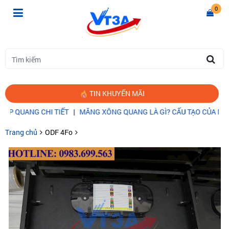
0
TIN KHUYẾN MÃI
QUANG CHI TIẾT
|
MĂNG XÔNG QUANG LÀ GÌ? CẤU TẠO CỦA MĂNG 
Trang chủ
ODF 4Fo