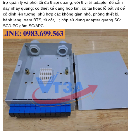
trợ quản lý và phối tối đa 8 sợi quang; với 8 vị trí adapter để cắm
dây nhảy quang; có thiết kế dạng hộp kín, có tai hoặc lỗ bắt vít để
cố định lên tường, phù hợp các không gian nhỏ, phòng thiết bị,
hành lang, trạm BTS, tủ cột,…; hộp sử dụng adapter quang SC:
SC/UPC gồm SC/APC.