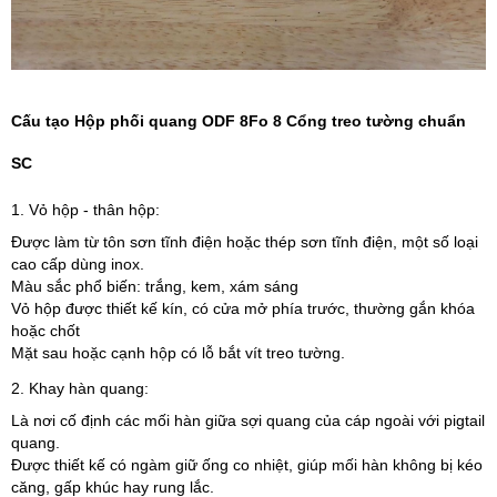
Cấu tạo Hộp phối quang ODF 8Fo 8 Cổng treo tường chuẩn
SC
1. Vỏ hộp - thân hộp:
Được làm từ tôn sơn tĩnh điện hoặc thép sơn tĩnh điện, một số loại
cao cấp dùng inox.
Màu sắc phổ biến: trắng, kem, xám sáng
Vỏ hộp được thiết kế kín, có cửa mở phía trước, thường gắn khóa
hoặc chốt
Mặt sau hoặc cạnh hộp có lỗ bắt vít treo tường.
2. Khay hàn quang:
Là nơi cố định các mối hàn giữa sợi quang của cáp ngoài với pigtail
quang.
Được thiết kế có ngàm giữ ống co nhiệt, giúp mối hàn không bị kéo
căng, gấp khúc hay rung lắc.