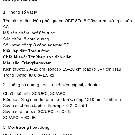
1. Thông số vật lý
Tên sản phẩm:
Hộp phối quang ODF 8Fo 8 Cổng treo tường chuẩn
SC
Mã sản phẩm:
odf-8fo-tt-sc
Sức chứa: 8 core quang
Số lượng cổng: 8 cổng adapter SC
Kiểu lắp đặt: Treo tường
Chất liệu vỏ: Tôn/thép sơn tĩnh điện
Màu sắc: Trắng/kem/xám
Kích thước: 20–25 cm (rộng) x 15–20 cm (cao) x 5–7 cm (sâu)
Trọng lượng: từ 0.8–1.5 kg
2. Thông số quang học - khi đi kèm pigtail, adapter
Chuẩn kết nối: SC/UPC, SC/APC
Kiểu sợi: Singlemode, phù hợp bước sóng 1310 nm, 1550 nm
Suy hao chèn adapter: thường ≤ 0.2–0.3 dB
Suy hao phản xạ: SC/UPC: ≥ 50 dB
SC/APC: ≥ 60 dB
3. Môi trường hoạt động