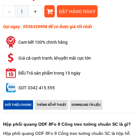
-
+
ĐẶT HÀNG NGAY
Gọi ngay : 0936329998 để có được giá tốt nhất
Cam kết 100% chính hãng
Giá cả cạnh tranh, khuyến mãi cực lớn
Đổi/Trả sản phẩm trong 15 ngày
SDT: 0342.415.555
GIỚI THIỆU CHUNG
THÔNG SỐ KỸ THUẬT
DOWNLOAD TÀI LIỆU
Hộp phối quang ODF 8Fo 8 Cổng treo tường chuẩn SC là gì?
Hộp phối quang ODF 8Fo 8 Cổng treo tường chuẩn SC là hộp hỗ