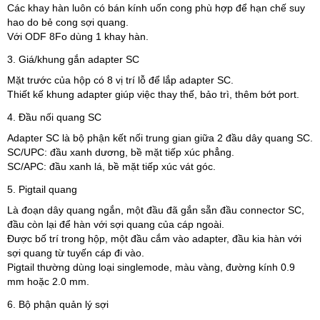
Các khay hàn luôn có bán kính uốn cong phù hợp để hạn chế suy
hao do bẻ cong sợi quang.
Với ODF 8Fo dùng 1 khay hàn.
3. Giá/khung gắn adapter SC
Mặt trước của hộp có 8 vị trí lỗ để lắp adapter SC.
Thiết kế khung adapter giúp việc thay thế, bảo trì, thêm bớt port.
4. Đầu nối quang SC
Adapter SC là bộ phận kết nối trung gian giữa 2 đầu dây quang SC.
SC/UPC: đầu xanh dương, bề mặt tiếp xúc phẳng.
SC/APC: đầu xanh lá, bề mặt tiếp xúc vát góc.
5. Pigtail quang
Là đoạn dây quang ngắn, một đầu đã gắn sẵn đầu connector SC,
đầu còn lại để hàn với sợi quang của cáp ngoài.
Được bố trí trong hộp, một đầu cắm vào adapter, đầu kia hàn với
sợi quang từ tuyến cáp đi vào.
Pigtail thường dùng loại singlemode, màu vàng, đường kính 0.9
mm hoặc 2.0 mm.
6. Bộ phận quản lý sợi