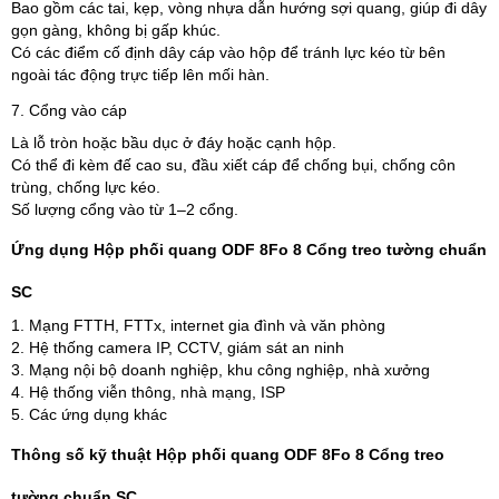
Bao gồm các tai, kẹp, vòng nhựa dẫn hướng sợi quang, giúp đi dây
gọn gàng, không bị gấp khúc.
Có các điểm cố định dây cáp vào hộp để tránh lực kéo từ bên
ngoài tác động trực tiếp lên mối hàn.
7. Cổng vào cáp
Là lỗ tròn hoặc bầu dục ở đáy hoặc cạnh hộp.
Có thể đi kèm đế cao su, đầu xiết cáp để chống bụi, chống côn
trùng, chống lực kéo.
Số lượng cổng vào từ 1–2 cổng.
Ứng dụng Hộp phối quang ODF 8Fo 8 Cổng treo tường chuẩn
SC
1. Mạng FTTH, FTTx, internet gia đình và văn phòng
2. Hệ thống camera IP, CCTV, giám sát an ninh
3. Mạng nội bộ doanh nghiệp, khu công nghiệp, nhà xưởng
4. Hệ thống viễn thông, nhà mạng, ISP
5. Các ứng dụng khác
Thông số kỹ thuật Hộp phối quang ODF 8Fo 8 Cổng treo
tường chuẩn SC