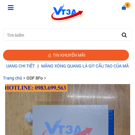
0
TIN KHUYẾN MÃI
 CHI TIẾT
|
MĂNG XÔNG QUANG LÀ GÌ? CẤU TẠO CỦA MĂNG XÔNG
Trang chủ
ODF 8Fo