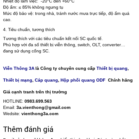
Nhiệt độ làm việc: -20°C đến +60°C
Độ ẩm: ≤ 85% không ngưng tụ
Mức độ bảo vệ: trong nhà, tránh nước mưa trực tiếp, độ ẩm quá
cao.
4. Tiêu chuẩn, tương thích
Tương thích với các tiêu chuẩn kết nối SC quốc tế.
Phù hợp với đa số thiết bị viễn thông, switch, OLT, converter…
đang sử dụng cổng SC.
Viễn Thông 3A
là Công ty chuyên cung cấp
Thiết bị quang
,
Thiết bị mạng
,
Cáp quang
,
Hộp phối quang ODF
Chính hãng
Giá cạnh tranh trên thị trường
HOTLINE:
0983.699.563
Email:
3a.vienthong@gmail.com
Wedsite:
vienthong3a.com
Thêm đánh giá