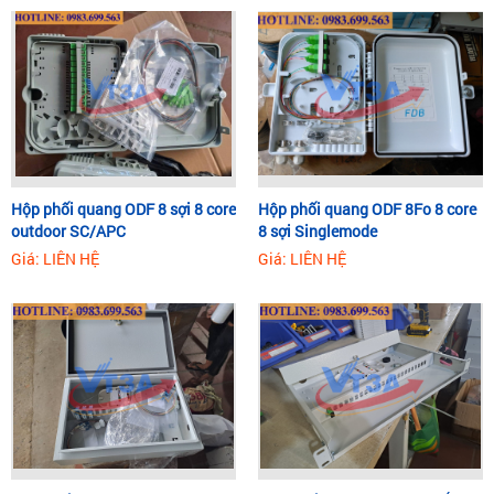
Hộp phối quang ODF 8 sợi 8 core
Hộp phối quang ODF 8Fo 8 core
outdoor SC/APC
8 sợi Singlemode
Giá: LIÊN HỆ
Giá: LIÊN HỆ