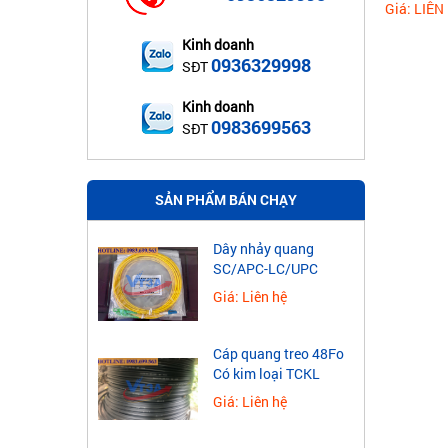
Giá: LIÊN
Kinh doanh
0936329998
SĐT
Kinh doanh
0983699563
SĐT
SẢN PHẨM BÁN CHẠY
Dây nhảy quang
SC/APC-LC/UPC
Giá: Liên hệ
Cáp quang treo 48Fo
Có kim loại TCKL
Giá: Liên hệ