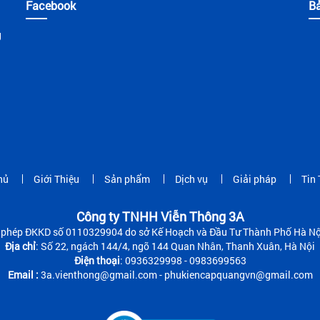
Facebook
B
g
hủ
Giới Thiệu
Sản phẩm
Dịch vụ
Giải pháp
Tin 
Công ty TNHH Viễn Thông 3A
 phép ĐKKD số 0110329904 do sở Kế Hoạch và Đầu Tư Thành Phố Hà Nộ
Địa chỉ
: Số 22, ngách 144/4, ngõ 144 Quan Nhân, Thanh Xuân, Hà Nội
Điện thoại
: 0936329998 - 0983699563
Email :
3a.vienthong@gmail.com - phukiencapquangvn@gmail.com