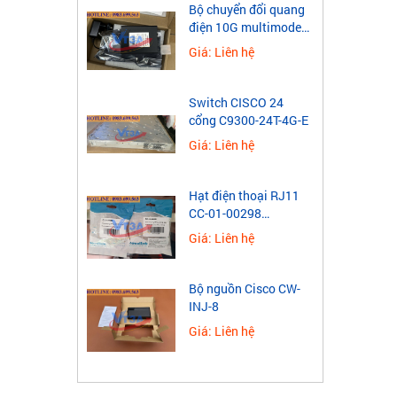
Bộ chuyển đổi quang
điện 10G multimode
Wintop YT-10G-SFP-
Giá: Liên hệ
AS
Switch CISCO 24
cổng C9300-24T-4G-E
Giá: Liên hệ
Hạt điện thoại RJ11
CC-01-00298
Novalink 4 chân mạ
Giá: Liên hệ
vàng
Bộ nguồn Cisco CW-
INJ-8
Giá: Liên hệ