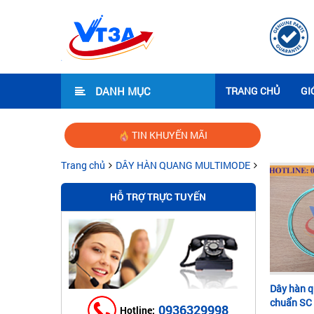
DANH MỤC
TRANG CHỦ
GI
TIN KHUYẾN MÃI
Trang chủ
DÂY HÀN QUANG MULTIMODE
HỖ TRỢ TRỰC TUYẾN
Dây hàn 
chuẩn SC
0936329998
Hotline: