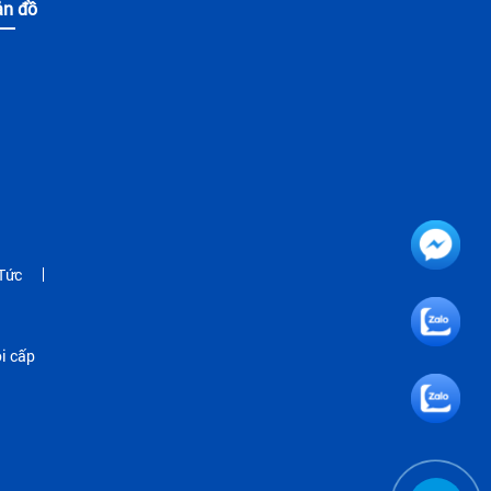
ản đồ
Tức
i cấp