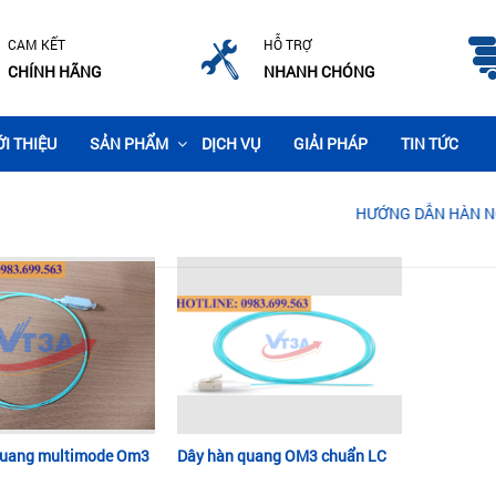
CAM KẾT
HỖ TRỢ
CHÍNH HÃNG
NHANH CHÓNG
ỚI THIỆU
SẢN PHẨM
DỊCH VỤ
GIẢI PHÁP
TIN TỨC
HƯỚNG DẪN HÀN NỐI CÁP 
quang multimode Om3
​Dây hàn quang OM3 chuẩn LC