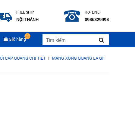
FREE SHIP
HOTLINE:
NỘI THÀNH
0936329998
0
Giỏ hàng
QUANG CHI TIẾT
|
MĂNG XÔNG QUANG LÀ GÌ? CẤU TẠO CỦA MĂNG