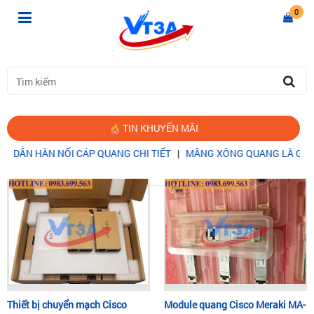
0
TIN KHUYẾN MÃI
ẪN HÀN NỐI CÁP QUANG CHI TIẾT
|
MĂNG XÔNG QUANG LÀ GÌ? CẤ
Trang chủ
WIFI ACCESS POINT
Thiết bị chuyển mạch Cisco
Module quang Cisco Meraki MA-