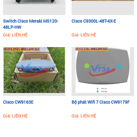
Switch Cisco Meraki MS120-
Cisco C9300L-48T-4X-E
48LP-HW
Giá: LIÊN HỆ
Giá: LIÊN HỆ
Cisco CW9163E
Bộ phát Wifi 7 Cisco CW9179F
Giá: LIÊN HỆ
Giá: LIÊN HỆ