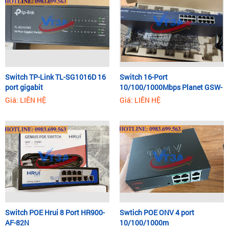
Switch TP-Link TL-SG1016D 16
Switch 16-Port
port gigabit
10/100/1000Mbps Planet GSW-
1601
Giá: LIÊN HỆ
Giá: LIÊN HỆ
Switch POE Hrui 8 Port HR900-
Swtich POE ONV 4 port
AF-82N
10/100/1000m