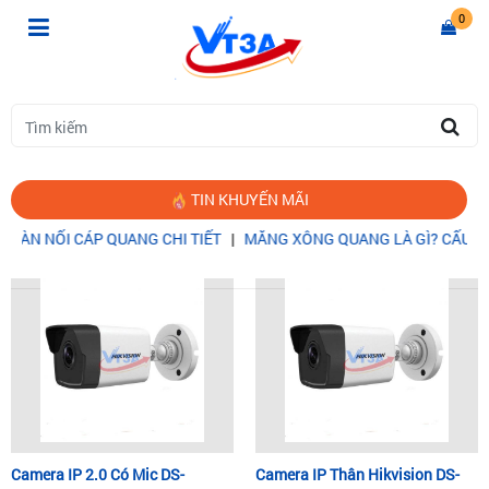
0
TIN KHUYẾN MÃI
N NỐI CÁP QUANG CHI TIẾT
|
MĂNG XÔNG QUANG LÀ GÌ? CẤU TẠO
Trang chủ
THIẾT BỊ CAMERA
Camera IP 2.0 Có Mic DS-
Camera IP Thân Hikvision DS-