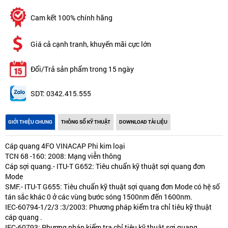
Cam kết 100% chính hãng
Giá cả cạnh tranh, khuyến mãi cực lớn
Đổi/Trả sản phẩm trong 15 ngày
SDT: 0342.415.555
GIỚI THIỆU CHUNG
THÔNG SỐ KỸ THUẬT
DOWNLOAD TÀI LIỆU
Cáp quang 4FO VINACAP Phi kim loại
TCN 68 -160: 2008: Mạng viễn thông
Cáp sợi quang.- ITU-T G652: Tiêu chuẩn kỹ thuật sợi quang đơn
Mode
SMF.- ITU-T G655: Tiêu chuẩn kỹ thuật sợi quang đơn Mode có hệ số
tán sắc khác 0 ở các vùng bước sóng 1500nm đến 1600nm.
IEC-60794-1/2/3 :3/2003: Phương pháp kiểm tra chỉ tiêu kỹ thuật
cáp quang .
IEC-60793: Phương pháp kiểm tra chỉ tiêu kỹ thuật sợi quang.