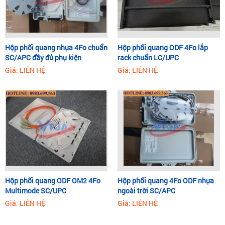
Hộp phối quang nhựa 4Fo chuẩn
Hộp phối quang ODF 4Fo lắp
SC/APC đầy đủ phụ kiện
rack chuẩn LC/UPC
Giá: LIÊN HỆ
Giá: LIÊN HỆ
Hộp phối quang ODF OM2 4Fo
Hộp phối quang 4Fo ODF nhựa
Multimode SC/UPC
ngoài trời SC/APC
Giá: LIÊN HỆ
Giá: LIÊN HỆ