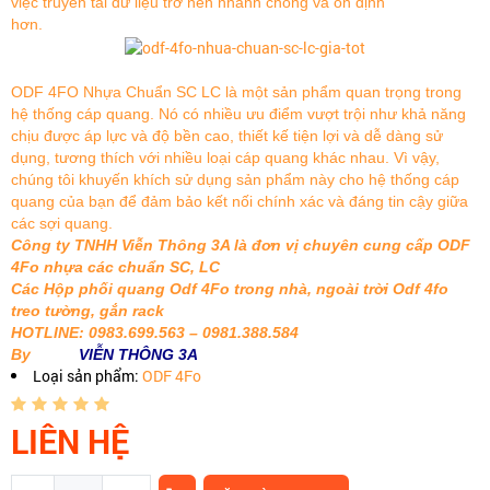
việc truyền tải dữ liệu trở nên nhanh chóng và ổn định
hơn.
ODF 4FO Nhựa Chuẩn SC LC là một sản phẩm quan trọng trong
hệ thống cáp quang. Nó có nhiều ưu điểm vượt trội như khả năng
chịu được áp lực và độ bền cao, thiết kế tiện lợi và dễ dàng sử
dụng, tương thích với nhiều loại cáp quang khác nhau. Vì vậy,
chúng tôi khuyến khích sử dụng sản phẩm này cho hệ thống cáp
quang của bạn để đảm bảo kết nối chính xác và đáng tin cậy giữa
các sợi quang.
Công ty TNHH Viễn Thông 3A là đơn vị chuyên cung cấp ODF
4Fo nhựa các chuẩn SC, LC
Các Hộp phối quang Odf 4Fo trong nhà, ngoài trời Odf 4fo
treo tường, gắn rack
HOTLINE: 0983.699.563 – 0981.388.584
By
VIỄN THÔNG 3A
Loại sản phẩm:
ODF 4Fo
LIÊN HỆ