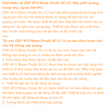
Giới thiệu về ODF 4FO Nhựa Chuẩn SC LC, Hộp phối quang
trong nhà, ngoài trời 4Fo
ODF 4FO Nhựa Chuẩn SC LC hay hộp phối quang nhựa trong nhà,
ngoài trời 4Fo là một thiết bị được sử dụng để kết nối các sợi
quang với nhau. Nó được thiết kế để đảm bảo kết nối chính xác và
đáng tin cậy giữa các sợi quang. Thiết bị này được sản xuất theo
tiêu chuẩn chất lượng cao với độ bền và độ chính xác
cao.
Tại sao ODF 4FO Nhựa Chuẩn SC LC là sự lựa chọn hoàn hảo
cho hệ thống cáp quang
ODF 4FO Nhựa Chuẩn SC LC là sự lựa chọn hoàn hảo cho hệ
thống cáp quang vì nó có nhiều ưu điểm vượt trội như:
1. Khả năng chịu được áp lực và độ bền cao
ODF 4FO Nhựa Chuẩn SC LC được làm từ nhựa cao cấp, giúp cho
thiết bị có khả năng chịu được áp lực và độ bền cao. Điều này giúp
cho thiết bị có thể hoạt động ổn định trong môi trường khắc nghiệt
như trong các trung tâm dữ liệu hay các dự án xây dựng.
2. Thiết kế tiện lợi và dễ dàng sử dụng
ODF 4FO Nhựa Chuẩn SC LC được thiết kế với kiểu dáng nhỏ gọn,
tiết kiệm không gian và dễ dàng để lắp đặt. Thiết bị này còn có thiết
kế đơn giản, dễ dàng sử dụng và bảo trì.
3. Tương thích với nhiều loại cáp quang