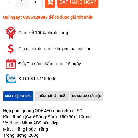
-
+
ĐẶT HÀNG NGAY
Gọi ngay : 0936329998 để có được giá tốt nhất
Cam kết 100% chính hãng
Giá cả cạnh tranh, khuyến mãi cực lớn
Đổi/Trả sản phẩm trong 15 ngày
SDT: 0342.415.555
GIỚI THIỆU CHUNG
THÔNG SỐ KỸ THUẬT
DOWNLOAD TÀI LIỆU
Hộp phối quang ODF 4FO nhựa chuẩn SC
Kích thước (Cao*Rộng*Sâu): 150x30x110mm
Vỏ Nhựa: Nhựa ABS bền, đẹp
Màu: Trắng hoặc Trắng
Trọng lượng: 200g