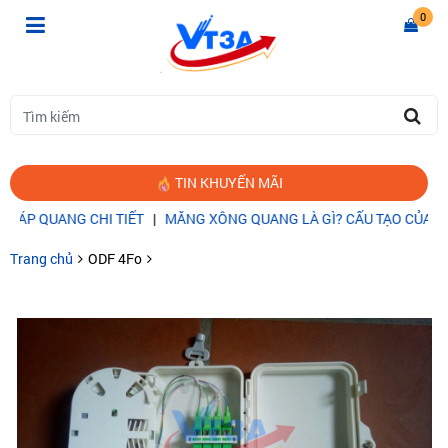
0
TIN KHUYẾN MÃI
QUANG CHI TIẾT
|
MĂNG XÔNG QUANG LÀ GÌ? CẤU TẠO CỦA MĂNG
Trang chủ
ODF 4Fo