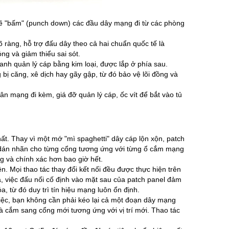
 sẽ "bấm" (punch down) các đầu dây mạng đi từ các phòng
àng, hỗ trợ đấu dây theo cả hai chuẩn quốc tế là
ng và giảm thiểu sai sót.
nh quản lý cáp bằng kim loại, được lắp ở phía sau.
bị căng, xê dịch hay gãy gập, từ đó bảo vệ lõi đồng và
 mạng đi kèm, giá đỡ quản lý cáp, ốc vít để bắt vào tủ
. Thay vì một mớ "mì spaghetti" dây cáp lộn xộn, patch
 dán nhãn cho từng cổng tương ứng với từng ổ cắm mạng
g và chính xác hơn bao giờ hết.
. Mọi thao tác thay đổi kết nối đều được thực hiện trên
ra, việc đấu nối cố định vào mặt sau của patch panel đảm
, từ đó duy trì tín hiệu mạng luôn ổn định.
iệc, bạn không cần phải kéo lại cả một đoạn dây mạng
và cắm sang cổng mới tương ứng với vị trí mới. Thao tác