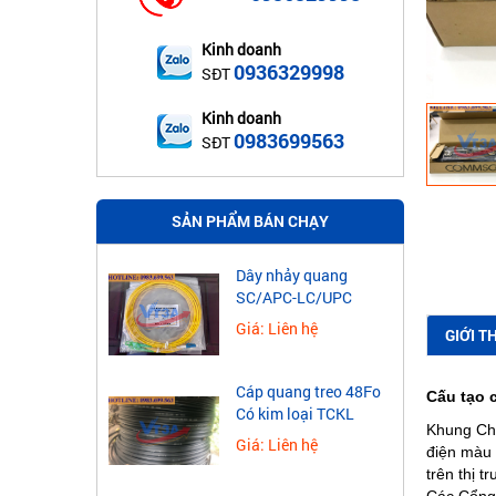
Kinh doanh
0936329998
SĐT
Kinh doanh
0983699563
SĐT
SẢN PHẨM BÁN CHẠY
Dây nhảy quang
SC/APC-LC/UPC
Giá: Liên hệ
GIỚI T
Cáp quang treo 48Fo
Cấu tạo 
Có kim loại TCKL
Khung Chí
Giá: Liên hệ
điện màu 
trên thị 