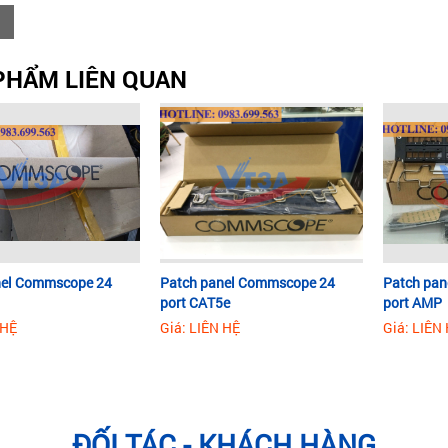
PHẨM LIÊN QUAN
nel Commscope 24
Patch panel Commscope 24
Patch pa
port CAT5e
port AMP
 HỆ
Giá: LIÊN HỆ
Giá: LIÊN
ĐỐI TÁC - KHÁCH HÀNG