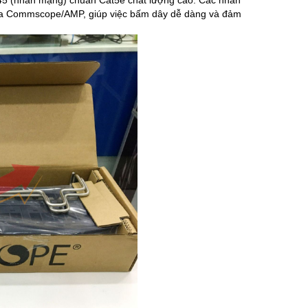
45 (nhân mạng) chuẩn Cat5e chất lượng cao. Các nhân
g của Commscope/AMP, giúp việc bấm dây dễ dàng và đảm