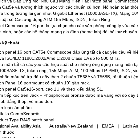
ch và Đáp Ứng Mọi Nhu Cầu Mạng Hiện Tại: Patch panel Commscope 1
 Cat5e và tương thích ngược với các chuẩn cũ hơn. Nó hoàn toàn th
và trong tương lai gần như: Gigabit Ethernet (1000BASE-TX), Mạng 10
thuật số Các ứng dụng ATM 155 Mbps, ISDN, Token Ring.
el Commscope 16 port là lựa chọn cho các văn phòng công ty vừa và n
 ninh, hoặc các hệ thống mạng gia đình (home lab) đòi hỏi sự chuyên 
 kỹ thuật
ch panel 16 port CAT5e Commscope đáp ứng tất cả các yêu cầu về hi
và ISO/IEC 11801:2002/Amd 1:2008 Class EA up to 500 MHz.
a mãn tất cả các yêu cầu hiệu suất cho những ứng dụng mạng hiện tại
100BASE-TX, token ring, 155 Mbps ATM, 100 Mbps TP-PMD, ISDN, video d
nhãn màu hỗ trợ đấu dây theo 2 chuẩn T568A và T568B, rất thuận tiện c
ch Panel 16 portmount có chuẩn 19” gắn rack.
ch panel Cat5e16-port, cao 1U và theo kiểu dáng SL.
m tiếp xúc trên Jack – Phosphorous bronze được mạ vàng với đô dày 
el: Bằng thép, vỏ màu đen.
n loại sản phẩm
tfolio CommScope®
duct Type RJ45 patch panel
ional Availability Asia | Australia/New Zealand | EMEA | Latin A
h thước