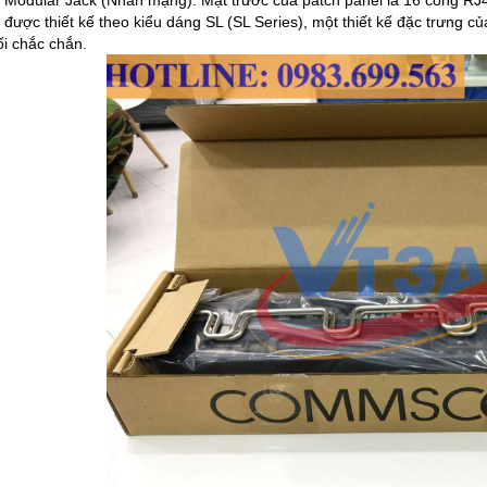
Modular Jack (Nhân mạng): Mặt trước của patch panel là 16 cổng RJ
được thiết kế theo kiểu dáng SL (SL Series), một thiết kế đặc trưn
ối chắc chắn.