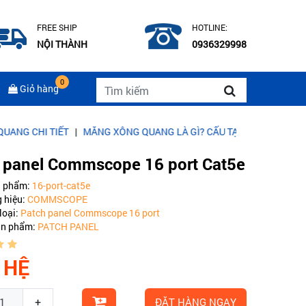
FREE SHIP
HOTLINE:
NỘI THÀNH
0936329998
0
Giỏ hàng
IẾT
|
MĂNG XÔNG QUANG LÀ GÌ? CẤU TẠO CỦA MĂNG XÔNG QUANG
 panel Commscope 16 port Cat5e
n phẩm:
16-port-cat5e
 hiệu:
COMMSCOPE
loại:
Patch panel Commscope 16 port
ản phẩm:
PATCH PANEL
 HỆ
+
ĐẶT HÀNG NGAY