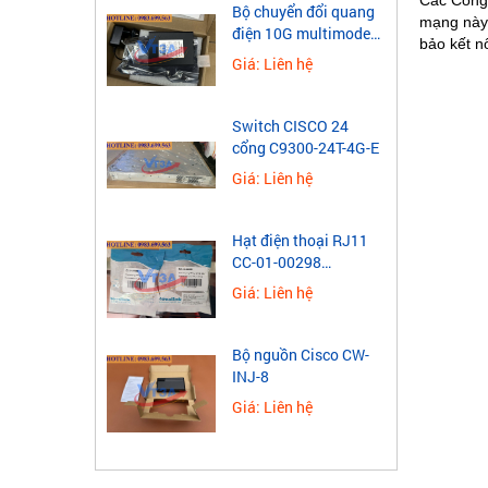
Các Cổng 
Bộ chuyển đổi quang
mạng này 
điện 10G multimode
bảo kết n
Wintop YT-10G-SFP-
Giá: Liên hệ
AS
Switch CISCO 24
cổng C9300-24T-4G-E
Giá: Liên hệ
Hạt điện thoại RJ11
CC-01-00298
Novalink 4 chân mạ
Giá: Liên hệ
vàng
Bộ nguồn Cisco CW-
INJ-8
Giá: Liên hệ