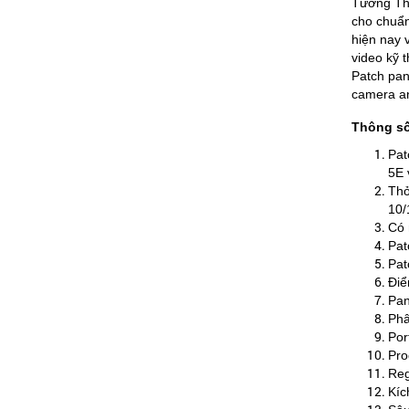
Tương Thí
cho chuẩn
hiện nay 
video kỹ 
Patch pan
camera an
Thông số
Pat
5E 
Thỏ
10/
Có 
Pat
Pat
Điể
Pan
Phâ
Por
Pro
Reg
Kíc