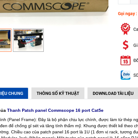
Gọi ngay :
Ca
Gi
Đổ
SD
HIỆU CHUNG
THÔNG SỐ KỸ THUẬT
DOWNLOAD TÀI LIỆU
của
Thanh Patch panel Commscope 16 port Cat5e
nh (Panel Frame): Đây là bộ phận chịu lực chính, được làm từ thép ng
đen để chống gỉ sét và tăng tính thẩm mỹ. Khung được thiết kế theo ch
trường. Chiều cao của patch panel 16 port là 1U (1 đơn vị rack, tương đ