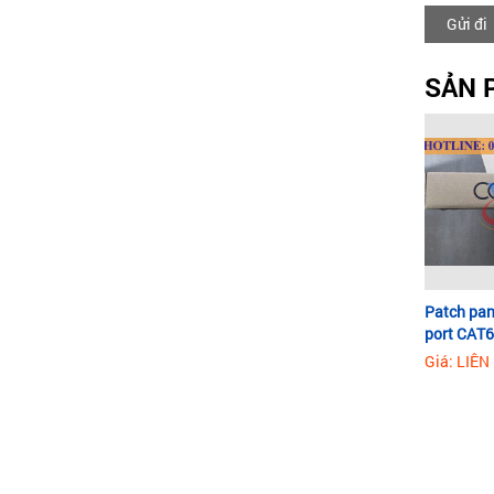
Gửi đi
SẢN 
Patch pa
port CAT6
Giá: LIÊN