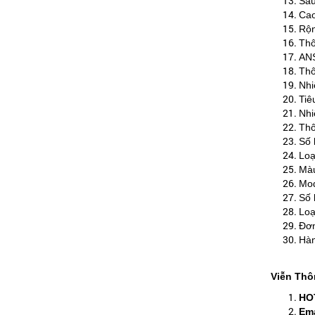
Sâu
Cao
Rộn
Thô
ANS
Thô
Nhi
Tiê
Nhi
Thô
Số 
Loạ
Màu
Mod
Số 
Loạ
Đơn
Hà
Viễn Thô
HO
Ema