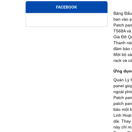
FACEBOOK
Bảng Đấu 
ban vào p
Patch pan
T568A và 
Giá Đỡ Qu
Thanh này
đảm bảo s
Một bộ sả
rack và c
Ứng dụng
Quản Lý H
panel giú
ngoài phò
Patch pan
patch pan
bảo một k
Linh Hoạt
dài. Thay
này chỉ mấ