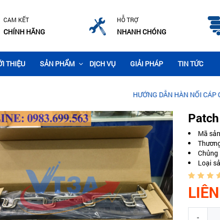
CAM KẾT
HỖ TRỢ
CHÍNH HÃNG
NHANH CHÓNG
ỚI THIỆU
SẢN PHẨM
DỊCH VỤ
GIẢI PHÁP
TIN TỨC
HƯỚNG DẪN HÀN NỐI CÁP QUANG CHI T
Patch
Mã sả
Thương
Chủng 
Loại s
LIÊN
-