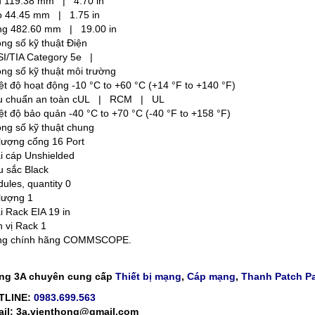
 119.38 mm | 4.70 in
 44.45 mm | 1.75 in
g 482.60 mm | 19.00 in
ng số kỹ thuật Điện
I/TIA Category 5e |
ng số kỹ thuật môi trường
ệt độ hoạt động -10 °C to +60 °C (+14 °F to +140 °F)
u chuẩn an toàn cUL | RCM | UL
ệt độ bảo quản -40 °C to +70 °C (-40 °F to +158 °F)
ng số kỹ thuật chung
lượng cổng 16 Port
i cáp Unshielded
 sắc Black
ules, quantity 0
lượng 1
i Rack EIA 19 in
 vị Rack 1
ng chính hãng COMMSCOPE.
ng 3A chuyên cung cấp
Thiết bị mạng
,
Cáp mạng
,
Thanh Patch P
TLINE:
0983.699.563
il: 3a.vienthong@gmail.com