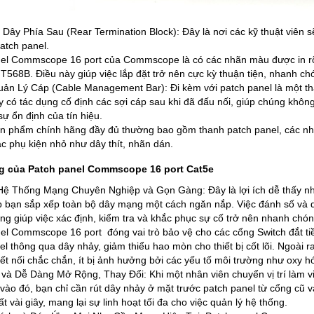
Dây Phía Sau (Rear Termination Block): Đây là nơi các kỹ thuật viên
atch panel.
el Commscope 16 port của Commscope là có các nhãn màu được in rõ r
T568B. Điều này giúp việc lắp đặt trở nên cực kỳ thuận tiện, nhanh chó
ản Lý Cáp (Cable Management Bar): Đi kèm với patch panel là một tha
 có tác dụng cố định các sợi cáp sau khi đã đấu nối, giúp chúng không 
ự ổn định của tín hiệu.
n phẩm chính hãng đầy đủ thường bao gồm thanh patch panel, các nhân
ác phụ kiện nhỏ như dây thít, nhãn dán.
 của Patch panel Commscope 16 port Cat5e
ệ Thống Mạng Chuyên Nghiệp và Gọn Gàng: Đây là lợi ích dễ thấy nhất
p bạn sắp xếp toàn bộ dây mạng một cách ngăn nắp. Việc đánh số và
ng giúp việc xác định, kiểm tra và khắc phục sự cố trở nên nhanh chón
el Commscope 16 port đóng vai trò bảo vệ cho các cổng Switch đắt tiền
el thông qua dây nhảy, giảm thiểu hao mòn cho thiết bị cốt lõi. Ngoài 
ết nối chắc chắn, ít bị ảnh hưởng bởi các yếu tố môi trường như oxy hóa
 và Dễ Dàng Mở Rộng, Thay Đổi: Khi một nhân viên chuyển vị trí làm v
 vào đó, bạn chỉ cần rút dây nhảy ở mặt trước patch panel từ cổng cũ 
t vài giây, mang lại sự linh hoạt tối đa cho việc quản lý hệ thống.