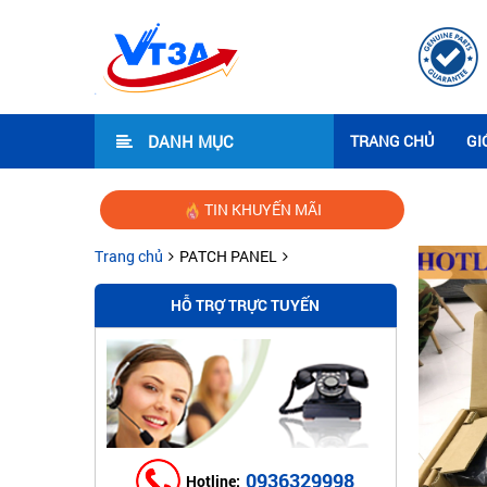
DANH MỤC
TRANG CHỦ
GI
TIN KHUYẾN MÃI
Trang chủ
PATCH PANEL
HỖ TRỢ TRỰC TUYẾN
0936329998
Hotline: