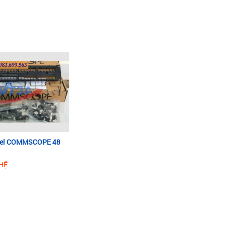
nel COMMSCOPE 48
 HỆ