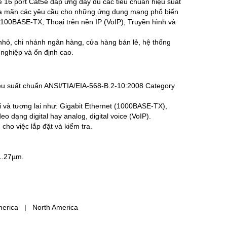
6 port Cat5e đáp ứng đầy đủ các tiêu chuẩn hiệu suất
ỏa mãn các yêu cầu cho những ứng dụng mạng phổ biến
/100BASE-TX, Thoại trên nền IP (VoIP), Truyền hình và
hỏ, chi nhánh ngân hàng, cửa hàng bán lẻ, hệ thống
nghiệp và ổn định cao.
ệu suất chuẩn ANSI/TIA/EIA-568-B.2-10:2008 Category
 và tương lai như: Gigabit Ethernet (1000BASE-TX),
ạng digital hay analog, digital voice (VoIP).
ho việc lắp đặt và kiểm tra.
1.27µm.
merica | North America