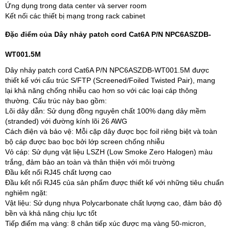
Ứng dụng trong data center và server room
Kết nối các thiết bị mạng trong rack cabinet
Đặc điểm của Dây nhảy patch cord Cat6A P/N NPC6ASZDB-
WT001.5M
Dây nhảy patch cord Cat6A P/N NPC6ASZDB-WT001.5M được
thiết kế với cấu trúc S/FTP (Screened/Foiled Twisted Pair), mang
lại khả năng chống nhiễu cao hơn so với các loại cáp thông
thường. Cấu trúc này bao gồm:
Lõi dây dẫn: Sử dụng đồng nguyên chất 100% dạng dây mềm
(stranded) với đường kính lõi 26 AWG
Cách điện và bảo vệ: Mỗi cặp dây được bọc foil riêng biệt và toàn
bộ cáp được bao bọc bởi lớp screen chống nhiễu
Vỏ cáp: Sử dụng vật liệu LSZH (Low Smoke Zero Halogen) màu
trắng, đảm bảo an toàn và thân thiện với môi trường
Đầu kết nối RJ45 chất lượng cao
Đầu kết nối RJ45 của sản phẩm được thiết kế với những tiêu chuẩn
nghiêm ngặt:
Vật liệu: Sử dụng nhựa Polycarbonate chất lượng cao, đảm bảo độ
bền và khả năng chịu lực tốt
Tiếp điểm mạ vàng: 8 chân tiếp xúc được mạ vàng 50-micron,