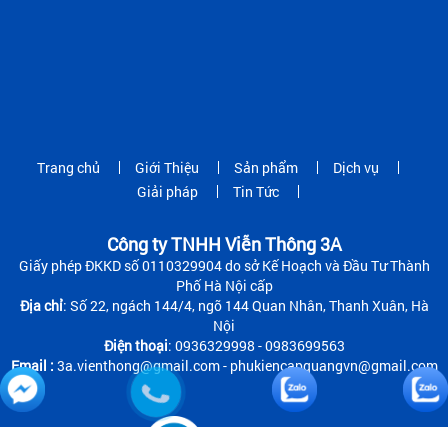
Trang chủ
Giới Thiệu
Sản phẩm
Dịch vụ
Giải pháp
Tin Tức
Công ty TNHH Viễn Thông 3A
Giấy phép ĐKKD số 0110329904 do sở Kế Hoạch và Đầu Tư Thành
Phố Hà Nội cấp
Địa chỉ
: Số 22, ngách 144/4, ngõ 144 Quan Nhân, Thanh Xuân, Hà
Nội
Điện thoại
: 0936329998 - 0983699563
Email :
3a.vienthong@gmail.com - phukiencapquangvn@gmail.com