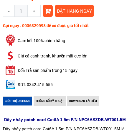
-
+
ĐẶT HÀNG NGAY
Gọi ngay : 0936329998 để có được giá tốt nhất
Cam kết 100% chính hãng
Giá cả cạnh tranh, khuyến mãi cực lớn
Đổi/Trả sản phẩm trong 15 ngày
SDT: 0342.415.555
GIỚI THIỆU CHUNG
THÔNG SỐ KỸ THUẬT
DOWNLOAD TÀI LIỆU
Dây nhảy patch cord Cat6A 1.5m P/N NPC6ASZDB-WT001.5M
Dây nhảy patch cord Cat6A 1.5m P/N NPC6ASZDB-WT001.5M là