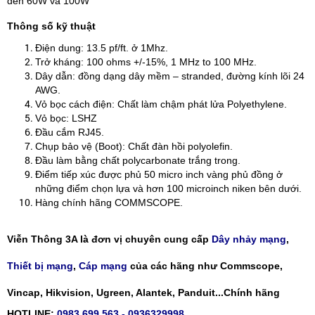
đến 60W và 100W
Thông số kỹ thuật
Điện dung: 13.5 pf/ft. ở 1Mhz.
Trở kháng: 100 ohms +/-15%, 1 MHz to 100 MHz.
Dây dẫn: đồng dạng dây mềm – stranded, đường kính lõi 24
AWG.
Vỏ bọc cách điện: Chất làm chậm phát lửa Polyethylene.
Vỏ bọc: LSHZ
Đầu cắm RJ45.
Chụp bảo vệ (Boot): Chất đàn hồi polyolefin.
Đầu làm bằng chất polycarbonate trắng trong.
Điểm tiếp xúc được phủ 50 micro inch vàng phủ đồng ở
những điểm chọn lựa và hơn 100 microinch niken bên dưới.
Hàng chính hãng COMMSCOPE.
Viễn Thông 3A là đơn vị chuyên cung cấp
Dây nhảy mạng
,
Thiết bị mạng
,
Cáp mạng
của các hãng như Commscope,
Vincap, Hikvision, Ugreen, Alantek, Panduit...Chính hãng
HOTLINE:
0983.699.563 - 0936329998