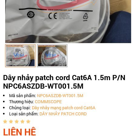
Dây nhảy patch cord Cat6A 1.5m P/N
NPC6ASZDB-WT001.5M
Mã sản phẩm:
NPC6ASZDB-WT001.5M
Thương hiệu:
COMMSCOPE
Chủng loại:
Dây nhảy mạng patch cord Cat6A
Loại sản phẩm:
DÂY NHẢY PATCH CORD
LIÊN HỆ