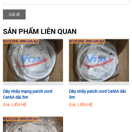
Gửi đi
SẢN PHẨM LIÊN QUAN
Dây nhảy mạng patch cord
Dây nhảy patch cord Cat6A dài
Cat6A dài 5m
3m
Giá: LIÊN HỆ
Giá: LIÊN HỆ