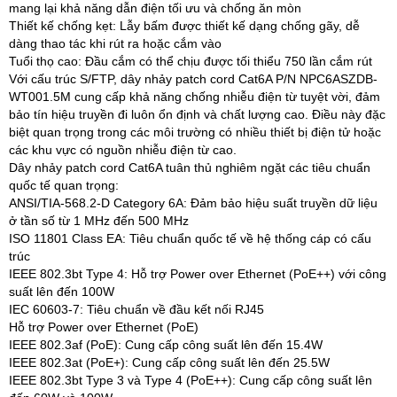
mang lại khả năng dẫn điện tối ưu và chống ăn mòn
Thiết kế chống kẹt: Lẫy bấm được thiết kế dạng chống gãy, dễ
dàng thao tác khi rút ra hoặc cắm vào
Tuổi thọ cao: Đầu cắm có thể chịu được tối thiểu 750 lần cắm rút
Với cấu trúc S/FTP, dây nhảy patch cord Cat6A P/N NPC6ASZDB-
WT001.5M cung cấp khả năng chống nhiễu điện từ tuyệt vời, đảm
bảo tín hiệu truyền đi luôn ổn định và chất lượng cao. Điều này đặc
biệt quan trọng trong các môi trường có nhiều thiết bị điện tử hoặc
các khu vực có nguồn nhiễu điện từ cao.
Dây nhảy patch cord Cat6A tuân thủ nghiêm ngặt các tiêu chuẩn
quốc tế quan trọng:
ANSI/TIA-568.2-D Category 6A: Đảm bảo hiệu suất truyền dữ liệu
ở tần số từ 1 MHz đến 500 MHz
ISO 11801 Class EA: Tiêu chuẩn quốc tế về hệ thống cáp có cấu
trúc
IEEE 802.3bt Type 4: Hỗ trợ Power over Ethernet (PoE++) với công
suất lên đến 100W
IEC 60603-7: Tiêu chuẩn về đầu kết nối RJ45
Hỗ trợ Power over Ethernet (PoE)
IEEE 802.3af (PoE): Cung cấp công suất lên đến 15.4W
IEEE 802.3at (PoE+): Cung cấp công suất lên đến 25.5W
IEEE 802.3bt Type 3 và Type 4 (PoE++): Cung cấp công suất lên