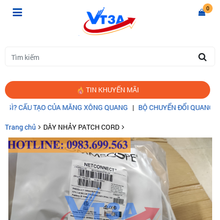
0
TIN KHUYẾN MÃI
CẤU TẠO CỦA MĂNG XÔNG QUANG
|
BỘ CHUYỂN ĐỔI QUANG ĐIỆN LÀ
Trang chủ
DÂY NHẢY PATCH CORD