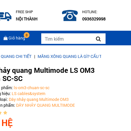
FREE SHIP
HOTLINE:
NỘI THÀNH
0936329998
0
Giỏ hàng
HI TIẾT
|
MĂNG XÔNG QUANG LÀ GÌ? CẤU TẠO CỦA MĂNG XÔNG Q
hảy quang Multimode LS OM3
 SC-SC
n phẩm:
ls-om3-chuan-sc-sc
 hiệu:
LS cables&system
loại:
Dây nhảy quang Multimode OM3
ản phẩm:
DÂY NHẢY QUANG MULTIMODE
 HỆ