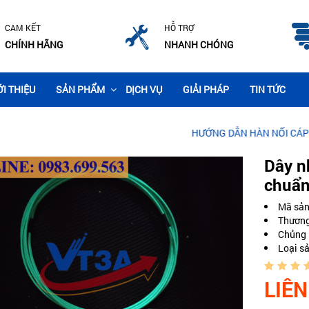
CAM KẾT
HỖ TRỢ
CHÍNH HÃNG
NHANH CHÓNG
ỚI THIỆU
SẢN PHẨM
DỊCH VỤ
GIẢI PHÁP
TIN TỨC
HƯỚNG DẪN HÀN NỐI CÁP QUANG C
Dây n
chuẩn
Mã sả
Thương
Chủng 
Loại s
LIÊN