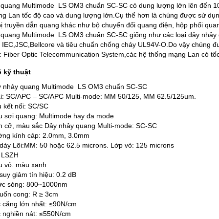
 quang Multimode LS OM3 chuẩn SC-SC có dung lượng lớn lên đến 10
g Lan tốc độ cao và dung lượng lớn.Cụ thể hơn là chúng được sử dụng
 bị truyền dẫn quang khác như bộ chuyển đổi quang điện, hộp phối qu
quang Multimode LS OM3 chuẩn SC-SC giống như các loại dây nhảy q
IEC,JSC,Bellcore và tiêu chuẩn chống cháy UL94V-O.Do vậy chúng đượ
 Fiber Optic Telecommunication System,các hệ thống mạng Lan có tốc
 kỹ thuật
 nhảy quang Multimode LS OM3 chuẩn SC-SC
i: SC/APC – SC/APC Multi-mode: MM 50/125, MM 62.5/125um.
 kết nối: SC/SC
u sợi quang: Multimode hay đa mode
h cỡ, màu sắc Dây nhảy quang Multi-mode: SC-SC
ng kính cáp: 2.0mm, 3.0mm
dày Lõi:MM: 50 hoặc 62.5 microns. Lớp vỏ: 125 microns
 LSZH
 vỏ: màu xanh
suy giảm tín hiệu: 0.2 dB
c sóng: 800~1000nm
uốn cong: R ≥ 3cm
 căng lớn nhất: ≤90N/cm
 nghiền nát: ≤550N/cm