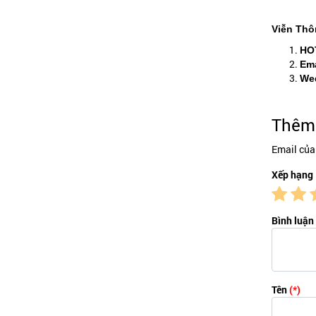
Viễn Thô
HO
Ema
We
Thêm 
Email của
Xếp hạng
Bình luận
Tên
(*)