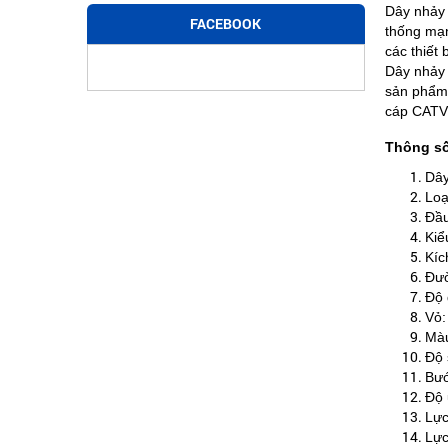
Dây nhảy
FACEBOOK
thống mạn
các thiết
Dây nhảy 
sản phẩm 
cáp CATV:
Thông số
Dây
Loạ
Đầu
Kiể
Kíc
Đườ
Độ 
Vỏ:
Màu
Độ 
Bướ
Độ 
Lực
Lực