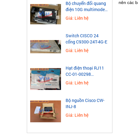
nên các b
Bộ chuyển đổi quang
điện 10G multimode
Wintop YT-10G-SFP-
Giá: Liên hệ
AS
Switch CISCO 24
cổng C9300-24T-4G-E
Giá: Liên hệ
Hạt điện thoại RJ11
CC-01-00298
Novalink 4 chân mạ
Giá: Liên hệ
vàng
Bộ nguồn Cisco CW-
INJ-8
Giá: Liên hệ