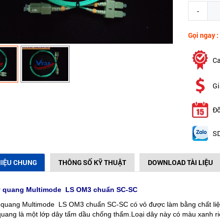
-
Gọi ngay :
Ca
Gi
Đổ
SD
HIỆU CHUNG
THÔNG SỐ KỸ THUẬT
DOWNLOAD TÀI LIỆU
y quang Multimode LS OM3 chuẩn SC-SC
 quang Multimode LS OM3 chuẩn SC-SC có vỏ được làm bằng chất li
 quang là một lớp dây tẩm dầu chống thấm.Loại dây này có màu xanh ri