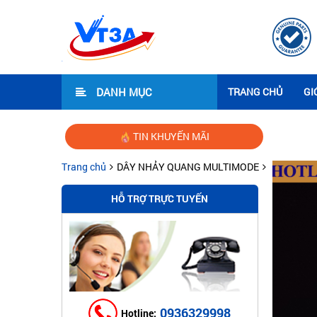
DANH MỤC
TRANG CHỦ
GI
TIN KHUYẾN MÃI
Trang chủ
DÂY NHẢY QUANG MULTIMODE
HỖ TRỢ TRỰC TUYẾN
0936329998
Hotline: