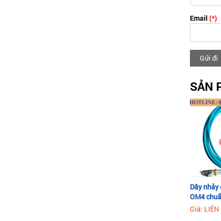
Email
(*)
Gửi đi
SẢN 
Dây nhảy
OM4 chuẩ
Giá: LIÊN