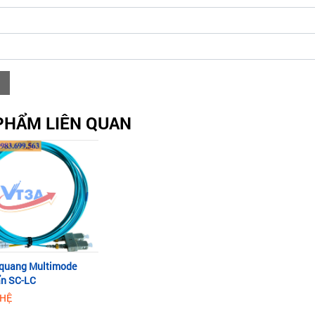
PHẨM LIÊN QUAN
 quang Multimode
n SC-LC
 HỆ