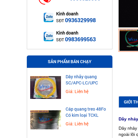
Kinh doanh
0936329998
SĐT
Kinh doanh
0983699563
SĐT
SẢN PHẨM BÁN CHẠY
Dây nhảy quang
SC/APC-LC/UPC
Giá: Liên hệ
GIỚI T
Cáp quang treo 48Fo
Có kim loại TCKL
Dây nhả
Giá: Liên hệ
Dây nhảy
ngoài lõi