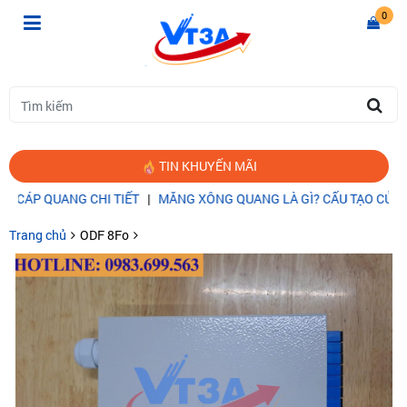
0
TIN KHUYẾN MÃI
QUANG CHI TIẾT
|
MĂNG XÔNG QUANG LÀ GÌ? CẤU TẠO CỦA MĂNG
Trang chủ
ODF 8Fo