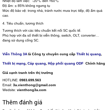
Nhiệt độ làm việc: -20°C đến +60°C
Độ ẩm: ≤ 85% không ngưng tụ
Mức độ bảo vệ: trong nhà, tránh nước mưa trực tiếp, độ ẩm quá
cao.
4. Tiêu chuẩn, tương thích
Tương thích với các tiêu chuẩn kết nối SC quốc tế.
Phù hợp với đa số thiết bị viễn thông, switch, OLT, converter…
đang sử dụng cổng SC.
Viễn Thông 3A
là Công ty chuyên cung cấp
Thiết bị quang
,
Thiết bị mạng
,
Cáp quang
,
Hộp phối quang ODF
Chính hãng
Giá cạnh tranh trên thị trường
HOTLINE:
0983.699.563
Email:
3a.vienthong@gmail.com
Wedsite:
vienthong3a.com
Thêm đánh giá