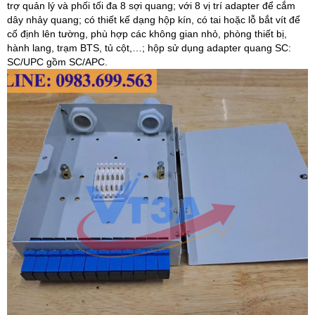
trợ quản lý và phối tối đa 8 sợi quang; với 8 vị trí adapter để cắm
dây nhảy quang; có thiết kế dạng hộp kín, có tai hoặc lỗ bắt vít để
cố định lên tường, phù hợp các không gian nhỏ, phòng thiết bị,
hành lang, trạm BTS, tủ cột,…; hộp sử dụng adapter quang SC:
SC/UPC gồm SC/APC.