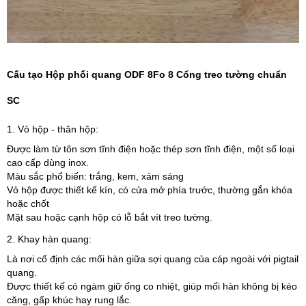
Cấu tạo Hộp phối quang ODF 8Fo 8 Cổng treo tường chuẩn
SC
1. Vỏ hộp - thân hộp:
Được làm từ tôn sơn tĩnh điện hoặc thép sơn tĩnh điện, một số loại
cao cấp dùng inox.
Màu sắc phổ biến: trắng, kem, xám sáng
Vỏ hộp được thiết kế kín, có cửa mở phía trước, thường gắn khóa
hoặc chốt
Mặt sau hoặc cạnh hộp có lỗ bắt vít treo tường.
2. Khay hàn quang:
Là nơi cố định các mối hàn giữa sợi quang của cáp ngoài với pigtail
quang.
Được thiết kế có ngàm giữ ống co nhiệt, giúp mối hàn không bị kéo
căng, gấp khúc hay rung lắc.