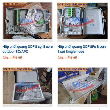
Hộp phối quang ODF 8 sợi 8 core
Hộp phối quang ODF 8Fo 8 core
outdoor SC/APC
8 sợi Singlemode
Giá: LIÊN HỆ
Giá: LIÊN HỆ