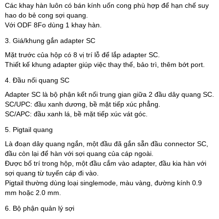
Các khay hàn luôn có bán kính uốn cong phù hợp để hạn chế suy
hao do bẻ cong sợi quang.
Với ODF 8Fo dùng 1 khay hàn.
3. Giá/khung gắn adapter SC
Mặt trước của hộp có 8 vị trí lỗ để lắp adapter SC.
Thiết kế khung adapter giúp việc thay thế, bảo trì, thêm bớt port.
4. Đầu nối quang SC
Adapter SC là bộ phận kết nối trung gian giữa 2 đầu dây quang SC.
SC/UPC: đầu xanh dương, bề mặt tiếp xúc phẳng.
SC/APC: đầu xanh lá, bề mặt tiếp xúc vát góc.
5. Pigtail quang
Là đoạn dây quang ngắn, một đầu đã gắn sẵn đầu connector SC,
đầu còn lại để hàn với sợi quang của cáp ngoài.
Được bố trí trong hộp, một đầu cắm vào adapter, đầu kia hàn với
sợi quang từ tuyến cáp đi vào.
Pigtail thường dùng loại singlemode, màu vàng, đường kính 0.9
mm hoặc 2.0 mm.
6. Bộ phận quản lý sợi