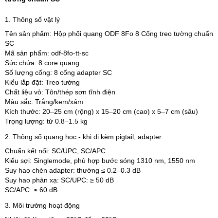
1. Thông số vật lý
Tên sản phẩm:
Hộp phối quang ODF 8Fo 8 Cổng treo tường chuẩn
SC
Mã sản phẩm:
odf-8fo-tt-sc
Sức chứa: 8 core quang
Số lượng cổng: 8 cổng adapter SC
Kiểu lắp đặt: Treo tường
Chất liệu vỏ: Tôn/thép sơn tĩnh điện
Màu sắc: Trắng/kem/xám
Kích thước: 20–25 cm (rộng) x 15–20 cm (cao) x 5–7 cm (sâu)
Trọng lượng: từ 0.8–1.5 kg
2. Thông số quang học - khi đi kèm pigtail, adapter
Chuẩn kết nối: SC/UPC, SC/APC
Kiểu sợi: Singlemode, phù hợp bước sóng 1310 nm, 1550 nm
Suy hao chèn adapter: thường ≤ 0.2–0.3 dB
Suy hao phản xạ: SC/UPC: ≥ 50 dB
SC/APC: ≥ 60 dB
3. Môi trường hoạt động