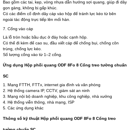
Bao gồm các tai, kẹp, vòng nhựa dẫn hướng sợi quang, giúp đi dây
gọn gàng, không bị gấp khúc.
Có các điểm cố định dây cáp vào hộp để tránh lực kéo từ bên
ngoài tác động trực tiếp lên mối hàn.
7. Cổng vào cáp
Là lỗ tròn hoặc bầu dục ở đáy hoặc cạnh hộp.
Có thể đi kèm đế cao su, đầu xiết cáp để chống bụi, chống côn
trùng, chống lực kéo.
Số lượng cổng vào từ 1–2 cổng.
Ứng dụng Hộp phối quang ODF 8Fo 8 Cổng treo tường chuẩn
SC
1. Mạng FTTH, FTTx, internet gia đình và văn phòng
2. Hệ thống camera IP, CCTV, giám sát an ninh
3. Mạng nội bộ doanh nghiệp, khu công nghiệp, nhà xưởng
4. Hệ thống viễn thông, nhà mạng, ISP
5. Các ứng dụng khác
Thông số kỹ thuật Hộp phối quang ODF 8Fo 8 Cổng treo
tường chuẩn SC