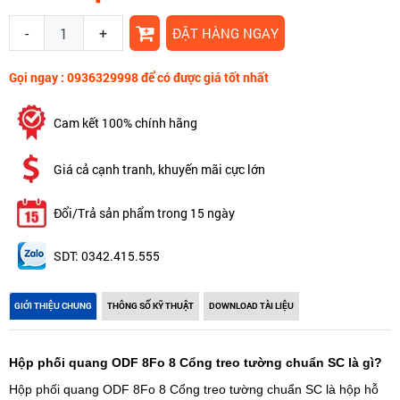
-
+
ĐẶT HÀNG NGAY
Gọi ngay : 0936329998 để có được giá tốt nhất
Cam kết 100% chính hãng
Giá cả cạnh tranh, khuyến mãi cực lớn
Đổi/Trả sản phẩm trong 15 ngày
SDT: 0342.415.555
GIỚI THIỆU CHUNG
THÔNG SỐ KỸ THUẬT
DOWNLOAD TÀI LIỆU
Hộp phối quang ODF 8Fo 8 Cổng treo tường chuẩn SC là gì?
Hộp phối quang ODF 8Fo 8 Cổng treo tường chuẩn SC là hộp hỗ