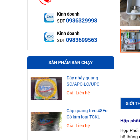
Kinh doanh
0936329998
SĐT
Kinh doanh
0983699563
SĐT
SẢN PHẨM BÁN CHẠY
Dây nhảy quang
SC/APC-LC/UPC
Giá: Liên hệ
GIỚI T
Cáp quang treo 48Fo
Có kim loại TCKL
Hộp phối
Giá: Liên hệ
Hộp Phối 
hệ thống 