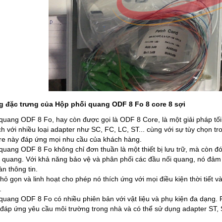
g đặc trưng của Hộp phối quang ODF 8 Fo 8 core 8 sợi
quang ODF 8 Fo, hay còn được gọi là ODF 8 Core, là một giải pháp tố
ch với nhiều loại adapter như SC, FC, LC, ST... cùng với sự tùy chọn 
e này đáp ứng mọi nhu cầu của khách hàng.
quang ODF 8 Fo không chỉ đơn thuần là một thiết bị lưu trữ, mà còn đón
 quang. Với khả năng bảo vệ và phân phối các đầu nối quang, nó đảm 
n thông tin.
hỏ gọn và linh hoạt cho phép nó thích ứng với mọi điều kiện thời tiết v
.
quang ODF 8 Fo có nhiều phiên bản với vật liệu và phụ kiện đa dạng. 
 đáp ứng yêu cầu môi trường trong nhà và có thể sử dụng adapter ST,