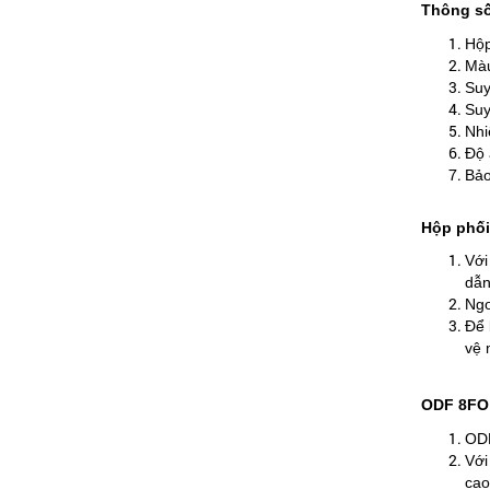
Thông số
Hộp
Màu
Suy
Suy
Nhi
Độ 
Bảo
Hộp phối
Với
dẫn
Ngo
Để 
vệ 
ODF 8FO 
ODF
Với
cao