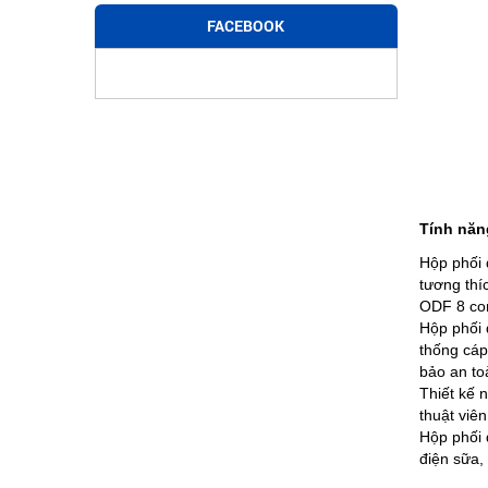
FACEBOOK
Tính năn
Hộp phối 
tương thí
ODF 8 cor
Hộp phối 
thống cáp
bảo an toà
Thiết kế n
thuật viên
Hộp phối 
điện sữa,