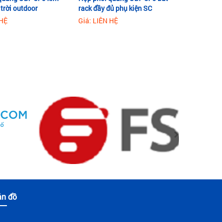
 trời outdoor
rack đầy đủ phụ kiện SC
 HỆ
Giá: LIÊN HỆ
ản đồ