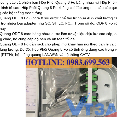
 cung cấp cả phiên bản Hộp Phối Quang 8 Fo bằng nhựa và Hộp Phối Qua
 kinh tế cao, Hộp Phối Quang 8 Fo không chỉ đáp ứng nhu cầu cáp qu
ng các hệ thống treo tường.
Quang ODF 8 Fo 8 core 8 sợi được chế tạo từ nhựa ABS chất lượng ca
 trợ nhiều loại adapter như SC, ST, LC, FC... Trong số đó, ODF 8 Fo
nay.
Quang ODF 8 core bằng nhựa được làm từ vật liệu chịu lực cao cấp, đ
g chắc, nó cung cấp độ bền và an toàn tối đa.
Quang ODF 8 Fo gắn rack cho phép mở khay hàn nối theo bản lề và ch
ung lượng. Do đó, Hộp Phối Quang 8 Fo có tính ứng dụng cao trong vi
 (FTTH), hệ thống quang LAN/WAN và hệ thống CATV.