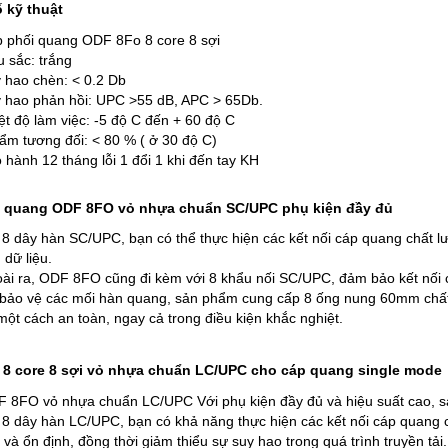
 kỹ thuật
 phối quang ODF 8Fo 8 core 8 sợi
 sắc: trắng
 hao chèn: < 0.2 Db
 hao phản hồi: UPC >55 dB, APC > 65Db.
ệt độ làm việc: -5 độ C đến + 60 độ C
ẩm tương đối: < 80 % ( ở 30 độ C)
 hành 12 tháng lỗi 1 đổi 1 khi đến tay KH
 quang ODF 8FO vỏ nhựa chuẩn SC/UPC phụ kiện đầy đủ
 8 dây hàn SC/UPC, bạn có thể thực hiện các kết nối cáp quang chất l
 dữ liệu.
ài ra, ODF 8FO cũng đi kèm với 8 khẩu nối SC/UPC, đảm bảo kết nối ch
bảo vệ các mối hàn quang, sản phẩm cung cấp 8 ống nung 60mm chất
một cách an toàn, ngay cả trong điều kiện khắc nghiệt.
8 core 8 sợi vỏ nhựa chuẩn LC/UPC cho cáp quang single mode
 8FO vỏ nhựa chuẩn LC/UPC Với phụ kiện đầy đủ và hiệu suất cao, s
 8 dây hàn LC/UPC, bạn có khả năng thực hiện các kết nối cáp quang c
 và ổn định, đồng thời giảm thiểu sự suy hao trong quá trình truyền tải.