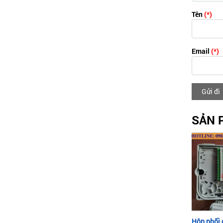
Tên
(*)
Email
(*)
Gửi đi
SẢN 
Hộp phối 