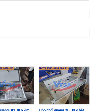
quang ODF 8Fo kim
Hộp phối quang ODF 8Fo bắt