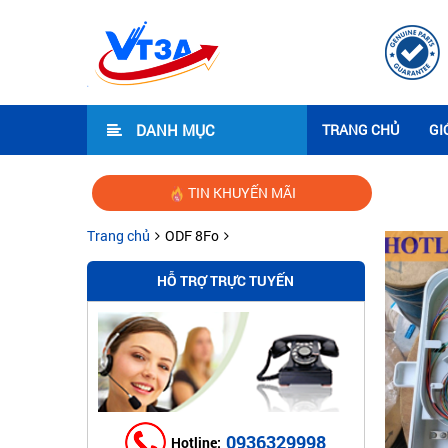
DANH MỤC
TRANG CHỦ
GI
TIN KHUYẾN MÃI
Trang chủ
ODF 8Fo
HỖ TRỢ TRỰC TUYẾN
0936329998
Hotline: