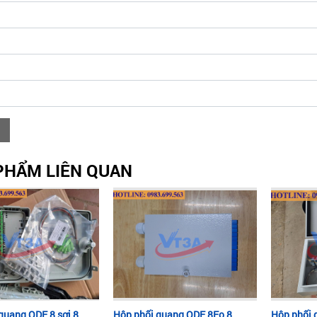
PHẨM LIÊN QUAN
quang ODF 8 sợi 8
Hộp phối quang ODF 8Fo 8
Hộp phối 