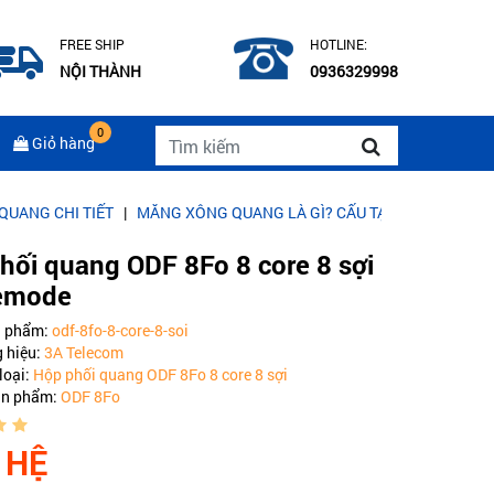
FREE SHIP
HOTLINE:
NỘI THÀNH
0936329998
0
Giỏ hàng
TIẾT
|
MĂNG XÔNG QUANG LÀ GÌ? CẤU TẠO CỦA MĂNG XÔNG QUAN
hối quang ODF 8Fo 8 core 8 sợi
emode
n phẩm:
odf-8fo-8-core-8-soi
 hiệu:
3A Telecom
loại:
Hộp phối quang ODF 8Fo 8 core 8 sợi
ản phẩm:
ODF 8Fo
 HỆ