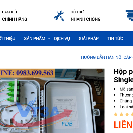
CAM KẾT
HỖ TRỢ
CHÍNH HÃNG
NHANH CHÓNG
ỚI THIỆU
SẢN PHẨM
DỊCH VỤ
GIẢI PHÁP
TIN TỨC
HƯỚNG DẪN HÀN NỐI CÁP QUANG CHI 
Hộp p
Singl
Mã sả
Thương
Chủng 
Loại s
LIÊN