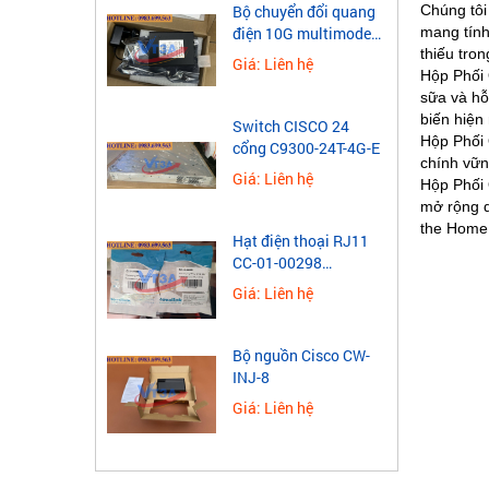
Chúng tôi
Bộ chuyển đổi quang
mang tính
điện 10G multimode
thiếu tro
Wintop YT-10G-SFP-
Giá: Liên hệ
Hộp Phối 
AS
sữa và hỗ
biến hiện 
Switch CISCO 24
Hộp Phối 
cổng C9300-24T-4G-E
chính vữn
Giá: Liên hệ
Hộp Phối 
mở rộng d
the Home
Hạt điện thoại RJ11
CC-01-00298
Novalink 4 chân mạ
Giá: Liên hệ
vàng
Bộ nguồn Cisco CW-
INJ-8
Giá: Liên hệ