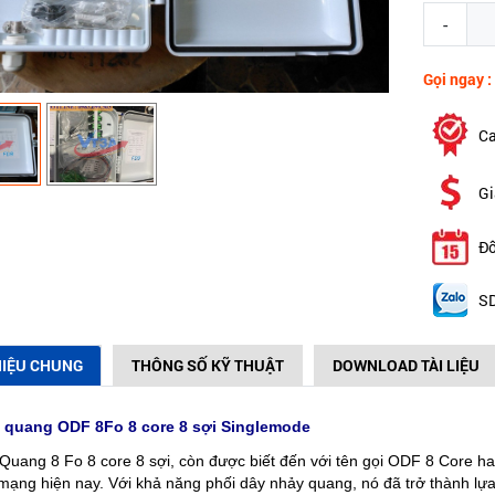
-
Gọi ngay :
Ca
Gi
Đổ
SD
HIỆU CHUNG
THÔNG SỐ KỸ THUẬT
DOWNLOAD TÀI LIỆU
 quang ODF 8Fo 8 core 8 sợi Singlemode
Quang 8 Fo 8 core 8 sợi, còn được biết đến với tên gọi ODF 8 Core hay
mạng hiện nay. Với khả năng phối dây nhảy quang, nó đã trở thành lựa