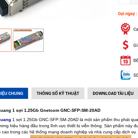
Gọi ngay :
Ca
Gi
Đổ
SD
HIỆU CHUNG
THÔNG SỐ KỸ THUẬT
DOWNLOAD TÀI LIỆU
quang 1 sợi 1.25Gb Gnetcom GNC-SFP-SM-20AD
quang
1 sợi 1.25Gb GNC-SFP-SM-20AD là một sản phẩm thu phát quang
ơng hiệu hàng đầu trong lĩnh vực thiết bị viễn thông. Sản phẩm này đư
độ cao trong các hệ thống mạng doanh nghiệp và nhà cung cấp dịch vụ.