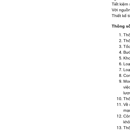
Tiết kiệm
Với nguồn
Thiết kế 
Thông số
Thô
Thô
Tốc
Bướ
Kho
Loạ
Loạ
Con
Mod
việ
lượ
Thô
Về 
mạn
Côn
khô
Thô