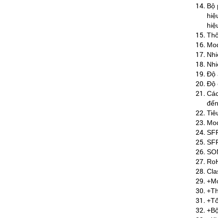
Bộ 
hiệ
hiệ
Thô
Mod
Nhi
Nhi
Độ 
Độ 
Các
đến
Tiê
Mod
SFP
SFF
SON
RoH
Cla
+M
+Th
+Tố
+Bộ