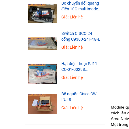
Bộ chuyển đổi quang
điện 10G multimode
Wintop YT-10G-SFP-
Giá: Liên hệ
AS
Switch CISCO 24
cổng C9300-24T-4G-E
Giá: Liên hệ
Hạt điện thoại RJ11
CC-01-00298
Novalink 4 chân mạ
Giá: Liên hệ
vàng
Bộ nguồn Cisco CW-
INJ-8
Module qu
Giá: Liên hệ
cách lên 
Area Netw
Một trong