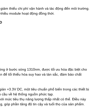
giảm thiểu chi phí vận hành và tác động đến môi trường.
 nhiều module hoạt động đồng thời.
D
g ở bước sóng 1310nm, được tối ưu hóa đặc biệt cho
n để tối thiểu hóa suy hao và tán sắc, đảm bảo chất
ản +3.3V DC, một tiêu chuẩn phổ biến trong các thiết bị
êu cầu về hệ thống nguồn phức tạp.
với mức tiêu thụ năng lượng thấp nhất có thể. Điều này
g, góp phần tăng độ tin cậy và tuổi thọ của sản phẩm.