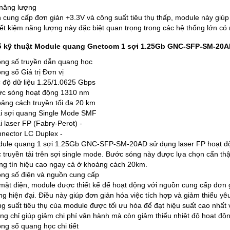
 năng lượng
 cung cấp đơn giản +3.3V và công suất tiêu thụ thấp, module này giúp 
tiết kiệm năng lượng này đặc biệt quan trọng trong các hệ thống lớn có
 kỹ thuật Module quang Gnetcom 1 sợi 1.25Gb GNC-SFP-SM-20A
ng số truyền dẫn quang học
ng số Giá trị Đơn vị
 độ dữ liệu 1.25/1.0625 Gbps
c sóng hoạt động 1310 nm
ảng cách truyền tối đa 20 km
i sợi quang Single Mode SMF
i laser FP (Fabry-Perot) -
nector LC Duplex -
ule quang 1 sợi 1.25Gb GNC-SFP-SM-20AD sử dụng laser FP hoạt độn
c truyền tải trên sợi single mode. Bước sóng này được lựa chọn cẩn thậ
ng tín hiệu cao ngay cả ở khoảng cách 20km.
ng số điện và nguồn cung cấp
mặt điện, module được thiết kế để hoạt động với nguồn cung cấp đơn gi
g hiện đại. Điều này giúp đơn giản hóa việc tích hợp và giảm thiểu y
g suất tiêu thụ của module được tối ưu hóa để đạt hiệu suất cao nhất 
ng chỉ giúp giảm chi phí vận hành mà còn giảm thiểu nhiệt độ hoạt độn
ng số quang học chi tiết