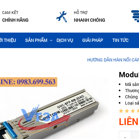
CAM KẾT
HỖ TRỢ
CHÍNH HÃNG
NHANH CHÓNG
ỚI THIỆU
SẢN PHẨM
DỊCH VỤ
GIẢI PHÁP
TIN TỨC
HƯỚNG DẪN HÀN NỐI CÁP QUANG CH
Modul
Mã sả
Thương
Chủng 
Loại s
LIÊN
-