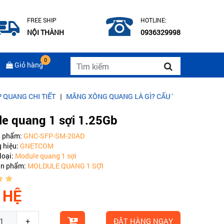
FREE SHIP
HOTLINE:
NỘI THÀNH
0936329998
0
Giỏ hàng
I TIẾT
|
MĂNG XÔNG QUANG LÀ GÌ? CẤU TẠO CỦA MĂNG XÔNG QU
e quang 1 sợi 1.25Gb
n phẩm:
GNC-SFP-SM-20AD
 hiệu:
GNETCOM
loại:
Module quang 1 sợi
ản phẩm:
MOLDULE QUANG 1 SỢI
 HỆ
+
ĐẶT HÀNG NGAY