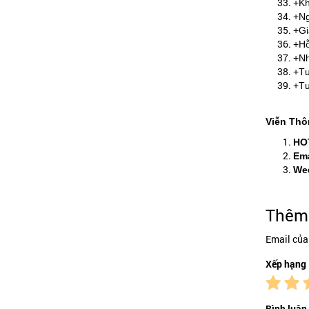
+Kh
+Ng
+Gi
+Hỗ
+Nh
+Tư
+Tư
Viễn Thô
HO
Ema
Wed
Thêm 
Email của
Xếp hạng
Bình luận