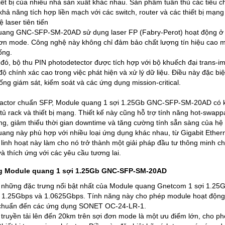
hiết bị của nhiều nhà sản xuất khác nhau. Sản phẩm tuân thủ các tiê
hả năng tích hợp liền mạch với các switch, router và các thiết bị mạng
 laser tiên tiến
ang GNC-SFP-SM-20AD sử dụng laser FP (Fabry-Perot) hoạt động ở bư
đơn mode. Công nghệ này không chỉ đảm bảo chất lượng tín hiệu cao mà
ống.
đó, bộ thu PIN photodetector được tích hợp với bộ khuếch đại trans-imp
ộ chính xác cao trong việc phát hiện và xử lý dữ liệu. Điều này đặc bi
ống giám sát, kiểm soát và các ứng dụng mission-critical.
factor chuẩn SFP, Module quang 1 sợi 1.25Gb GNC-SFP-SM-20AD có kí
 tủ rack và thiết bị mạng. Thiết kế này cũng hỗ trợ tính năng hot-swap
ống, giảm thiểu thời gian downtime và tăng cường tính sẵn sàng của hệ
ang này phù hợp với nhiều loại ứng dụng khác nhau, từ Gigabit Ethe
linh hoạt này làm cho nó trở thành một giải pháp đầu tư thông minh 
à thích ứng với các yêu cầu tương lai.
g Module quang 1 sợi 1.25Gb GNC-SFP-SM-20AD
 những đặc trưng nổi bật nhất của Module quang Gnetcom 1 sợi 1.25
ộ 1.25Gbps và 1.0625Gbps. Tính năng này cho phép module hoạt động l
 chuẩn đến các ứng dụng SONET OC-24-LR-1.
truyền tải lên đến 20km trên sợi đơn mode là một ưu điểm lớn, cho p