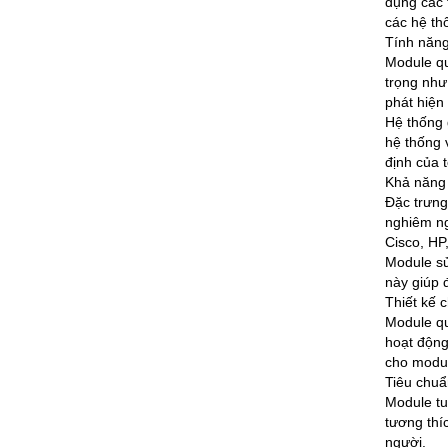
dụng các 
các hệ th
Tính năng
Module qu
trọng như 
phát hiện
Hệ thống 
hệ thống 
định của 
Khả năng 
Đặc trưng
nghiêm ng
Cisco, HP
Module sử
này giúp đ
Thiết kế 
Module qu
hoạt động
cho modul
Tiêu chuẩ
Module tu
tương thí
người.