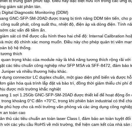
thiết bị trung gian phức tạp. Điều này đặc biệt hữu ích trong các ứng
ống giám sát phân tán.
 Digital Diagnostic Monitoring (DDM)
ang GNC-SFP-SM-20AD được trang bị tính năng DDM tiên tiến, cho ph
công suất phát, công suất thu, nhiệt độ, điện áp và dòng điện. Tính nă
 sớm các vấn đề tiềm ẩn.
giám sát có thể được cấu hình theo hai chế độ: Internal Calibration hoặ
và mức độ chính xác mong muốn. Điều này cho phép quản trị viên mạng
toàn bộ hệ thống.
tương thích
 quan trọng khác của module này là khả năng tương thích rộng rãi với 
ặt các tiêu chuẩn công nghiệp như SFP MSA và SFF-8472, đảm bảo khả
, Juniper và nhiều thương hiệu khác.
 dụng connector LC duplex chuẩn, một giao diện phổ biến và được hỗ t
ơn giản hóa quá trình lắp đặt và bảo trì, đồng thời giảm thiểu chi phí 
chịu được môi trường khắc nghiệt
ang 1 sợi 1.25Gb GNC-SFP-SM-20AD được thiết kế để hoạt động ổn địn
 trong khoảng 0°C đến +70°C, trong khi phiên bản industrial có thể ch
e phù hợp cho cả môi trường văn phòng và các ứng dụng công nghiệp
n an toàn cao
ân thủ các tiêu chuẩn an toàn laser Class I, đảm bảo an toàn tuyệt đối
ch với các yêu cầu RoHS về môi trường, thể hiện cam kết của nhà sản 