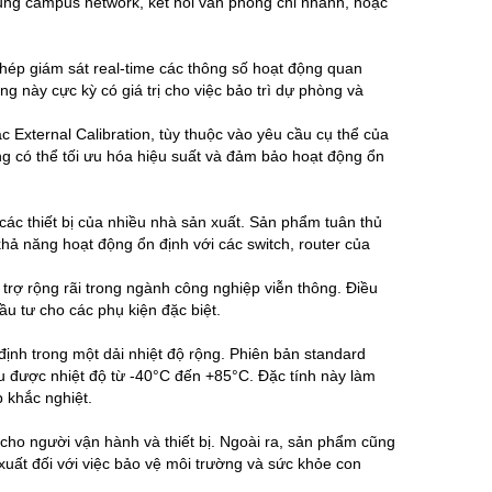
 dụng campus network, kết nối văn phòng chi nhánh, hoặc
ép giám sát real-time các thông số hoạt động quan
ng này cực kỳ có giá trị cho việc bảo trì dự phòng và
c External Calibration, tùy thuộc vào yêu cầu cụ thể của
 có thể tối ưu hóa hiệu suất và đảm bảo hoạt động ổn
các thiết bị của nhiều nhà sản xuất. Sản phẩm tuân thủ
 năng hoạt động ổn định với các switch, router của
rợ rộng rãi trong ngành công nghiệp viễn thông. Điều
đầu tư cho các phụ kiện đặc biệt.
h trong một dải nhiệt độ rộng. Phiên bản standard
ịu được nhiệt độ từ -40°C đến +85°C. Đặc tính này làm
 khắc nghiệt.
 cho người vận hành và thiết bị. Ngoài ra, sản phẩm cũng
xuất đối với việc bảo vệ môi trường và sức khỏe con