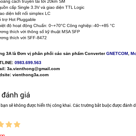
oảng cách truyền tải tới 20km SM
uồn cấp Single 3.3V và giao diện TTL Logic
ao diện kết nối simplex LC
 trợ Hot Pluggable
iệt độ hoạt động Chuẩn: 0~+70°C Công nghiệp:-40~+85 °C
ơng thích với thông số kỹ thuật MSA SFP
ơng thích với SFF-8472
ng 3A là Đơn vị phân phối các sản phẩm Converter
GNETCOM
,
Mo
TLINE:
0983.699.563
il: 3a.vienthong@gmail.com
site: vienthong3a.com
đánh giá
 bạn sẽ không được hiển thị công khai. Các trường bắt buộc được đánh d
(*)