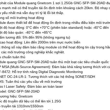
phát của Module quang Gnetcom 1 sợi 1.25Gb GNC-SFP-SM-20AD được t
u mạnh mẽ có thể truyền tải ổn định trên khoảng cách 20km. Độ nhạy củ
u yếu nhất mà vẫn duy trì tỷ lệ lỗi bit thấp.
ng số môi trường hoạt động
ule được thiết kế để hoạt động ổn định trong nhiều điều kiện môi trư
ệt độ hoạt động: 0°C đến +70°C (phiên bản standard) hoặc -40°C đến +
ệt độ bảo quản: -40°C đến +85°C
ẩm tương đối: 5% đến 95% (không ngưng tụ)
cao hoạt động: Lên đến 2000m trên mực nước biển
 thông số này đảm bảo rằng module có thể hoạt động tin cậy trong hầu
 các môi trường công nghiệp khắc nghiệt.
u chuẩn tuân thủ
ule quang GNC-SFP-SM-20AD tuân thủ một loạt các tiêu chuẩn quốc t
 MSA (Multi-Source Agreement): Đảm bảo khả năng tương thích với các
-8472: Hỗ trợ tính năng Digital Diagnostic Monitoring
ET OC-24-LR-1: Tương thích với các hệ thống SONET/SDH
S: Tuân thủ các yêu cầu về môi trường
ss I Laser Safety: Đảm bảo an toàn laser
odel: GNC-SFP-SM-20AD
ương hiệu: Gnetcom
c độ truyền dữ liệu có thể lên tới 1.25G
 truyền tải 1310nm/1550nm