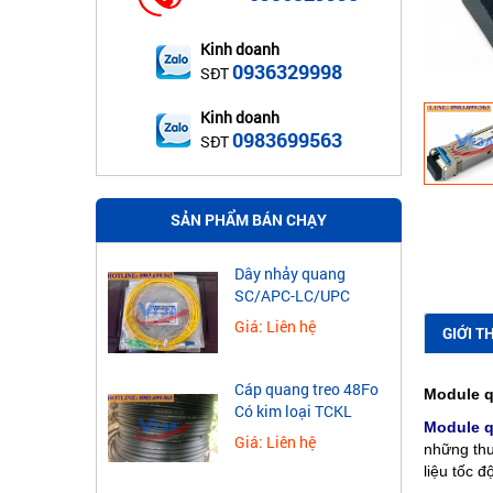
Kinh doanh
0936329998
SĐT
Kinh doanh
0983699563
SĐT
SẢN PHẨM BÁN CHẠY
Dây nhảy quang
SC/APC-LC/UPC
Giá: Liên hệ
GIỚI T
Cáp quang treo 48Fo
Module 
Có kim loại TCKL
Module 
Giá: Liên hệ
những thư
liệu tốc 