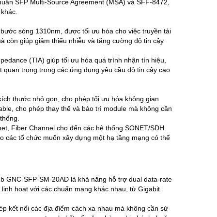
u chuẩn SFP Multi-Source Agreement (MSA) và SFF-8472,
 khác.
ớc sóng 1310nm, được tối ưu hóa cho việc truyền tải
 còn giúp giảm thiểu nhiễu và tăng cường độ tin cậy
edance (TIA) giúp tối ưu hóa quá trình nhận tín hiệu,
ệt quan trọng trong các ứng dụng yêu cầu độ tin cậy cao
ch thước nhỏ gọn, cho phép tối ưu hóa không gian
pable, cho phép thay thế và bảo trì module mà không cần
 thống.
rnet, Fiber Channel cho đến các hệ thống SONET/SDH.
cho các tổ chức muốn xây dựng một hạ tầng mạng có thể
Gb GNC-SFP-SM-20AD là khả năng hỗ trợ dual data-rate
inh hoạt với các chuẩn mạng khác nhau, từ Gigabit
hép kết nối các địa điểm cách xa nhau mà không cần sử