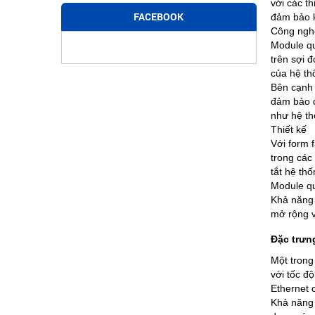
với các t
FACEBOOK
đảm bảo k
Công nghệ
Module qu
trên sợi 
của hệ th
Bên cạnh 
đảm bảo đ
như hệ th
Thiết kế
Với form 
trong các
tắt hệ th
Module qu
Khả năng 
mở rộng v
Đặc trưn
Một trong
với tốc đ
Ethernet
Khả năng 