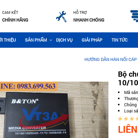
CAM KẾT
HỖ TRỢ
CHÍNH HÃNG
NHANH CHÓNG
ỚI THIỆU
SẢN PHẨM
DỊCH VỤ
GIẢI PHÁP
TIN TỨC
HƯỚNG DẪN HÀN NỐI CÁP QUANG CH
Bộ ch
10/1
Mã sả
Thương
Chủng 
Loại s
LIÊN