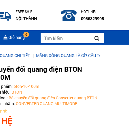
FREE SHIP
HOTLINE:
NỘI THÀNH
0936329998
0
Giỏ hàng
I TIẾT
|
MĂNG XÔNG QUANG LÀ GÌ? CẤU TẠO CỦA MĂNG XÔNG QU
uyển đổi quang điện BTON
00M
n phẩm:
bton-10-100m
 hiệu:
BTON
loại:
Bộ chuyển đổi quang điện Converter quang BTON
ản phẩm:
CONVERTER QUANG MULTIMODE
 HỆ