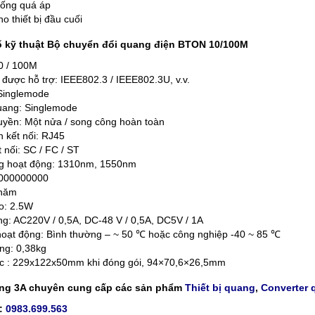
hống quá áp
o thiết bị đầu cuối
 kỹ thuật Bộ chuyển đổi quang điện BTON 10/100M
0 / 100M
 được hỗ trợ: IEEE802.3 / IEEE802.3U, v.v.
 Singlemode
uang: Singlemode
uyền: Một nửa / song công hoàn toàn
 kết nối: RJ45
 nối: SC / FC / ST
g hoạt động: 1310nm, 1550nm
000000000
năm
o: 2.5W
g: AC220V / 0,5A, DC-48 V / 0,5A, DC5V / 1A
hoạt động: Bình thường – ~ 50 ℃ hoặc công nghiệp -40 ~ 85 ℃
ng: 0,38kg
ớc : 229x122x50mm khi đóng gói, 94×70,6×26,5mm
ng 3A chuyên cung cấp các sản phẩm
Thiết bị quang
,
Converter 
:
0983.699.563