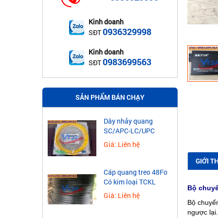
Kinh doanh
0936329998
SĐT
Kinh doanh
0983699563
SĐT
SẢN PHẨM BÁN CHẠY
Dây nhảy quang
SC/APC-LC/UPC
Giá: Liên hệ
GIỚI T
Cáp quang treo 48Fo
Có kim loại TCKL
Bộ chuyể
Giá: Liên hệ
Bộ chuyển
ngược lại