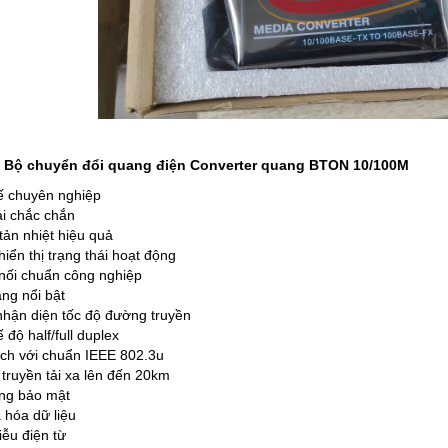
 Bộ chuyển đổi quang điện Converter quang BTON 10/100M
kế chuyên nghiệp
ại chắc chắn
tản nhiệt hiệu quả
iển thị trạng thái hoạt động
nối chuẩn công nghiệp
ăng nổi bật
hận diện tốc độ đường truyền
 độ half/full duplex
ch với chuẩn IEEE 802.3u
truyền tải xa lên đến 20km
ng bảo mật
 hóa dữ liệu
ễu điện từ