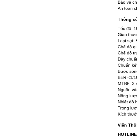
Bảo vệ c
An toàn ch
Thông số
Tốc độ: 1
Giao thức
Loại sợi:
Chế độ q
Chế độ tr
Dây chuẩn
Chuẩn kết
Bước són
BER <1/1
MTBF: 3 
Nguồn và
Năng lượn
Nhiệt độ 
Trọng lượ
Kích thư
Viễn Thô
HOTLINE