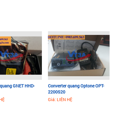
 quang GNET HHD-
Converter quang Optone OPT-
2200S20
 HỆ
Giá: LIÊN HỆ