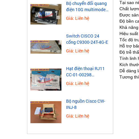
Tại sao 
Bộ chuyển đổi quang
Chất lượn
điện 10G multimode
Được sản 
Wintop YT-10G-SFP-
Giá: Liên hệ
Độ bền ca
AS
Khả năng 
Hiệu suất
Switch CISCO 24
Tốc độ tru
cổng C9300-24T-4G-E
Hỗ trợ bă
Giá: Liên hệ
Độ trễ th
Tính linh 
Kích thướ
Hạt điện thoại RJ11
Dễ dàng lắ
CC-01-00298
Tương thí
Novalink 4 chân mạ
Giá: Liên hệ
vàng
Bộ nguồn Cisco CW-
INJ-8
Giá: Liên hệ