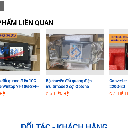
PHẨM LIÊN QUAN
 đổi quang điện 10G
Bộ chuyển đổi quang điện
Converter
e Wintop YT-10G-SFP-
multimode 2 sợi Optone
220G-20
10/100/1000 OPT-2200S20
 HỆ
Giá: LIÊN HỆ
Giá: LIÊN
ĐỐI TÁC - KHÁCH HÀNG