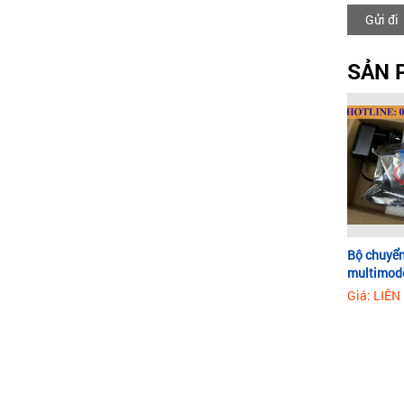
Gửi đi
SẢN 
Bộ chuyển
multimod
AS
Giá: LIÊN