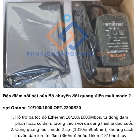
Đặc điểm nổi bật của Bộ chuyển đổi quang điện multimode 2
sợi Optone 10/100/1000 OPT-2200S20
Hỗ trợ ba tốc độ Ethernet 10/100/1000Mbps, tự động đàm
phán hoặc cố định, tương thích với đa dạng thiết bị đầu cuối.
Cổng quang multimode 2 sợi (1310nm/850nm), khoảng cách
truyền dẫn lên tới 2km (850nm) hoặc 15km (1310nm) tùy