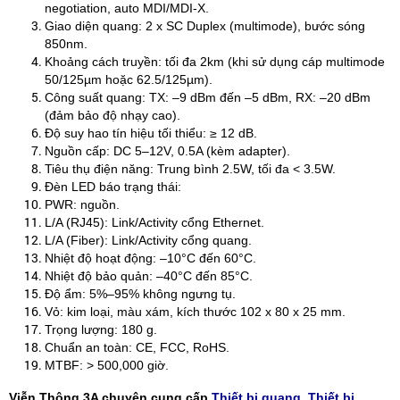
negotiation, auto MDI/MDI-X.
Giao diện quang: 2 x SC Duplex (multimode), bước sóng
850nm.
Khoảng cách truyền: tối đa 2km (khi sử dụng cáp multimode
50/125µm hoặc 62.5/125µm).
Công suất quang: TX: –9 dBm đến –5 dBm, RX: –20 dBm
(đảm bảo độ nhạy cao).
Độ suy hao tín hiệu tối thiểu: ≥ 12 dB.
Nguồn cấp: DC 5–12V, 0.5A (kèm adapter).
Tiêu thụ điện năng: Trung bình 2.5W, tối đa < 3.5W.
Đèn LED báo trạng thái:
PWR: nguồn.
L/A (RJ45): Link/Activity cổng Ethernet.
L/A (Fiber): Link/Activity cổng quang.
Nhiệt độ hoạt động: –10°C đến 60°C.
Nhiệt độ bảo quản: –40°C đến 85°C.
Độ ẩm: 5%–95% không ngưng tụ.
Vỏ: kim loại, màu xám, kích thước 102 x 80 x 25 mm.
Trọng lượng: 180 g.
Chuẩn an toàn: CE, FCC, RoHS.
MTBF: > 500,000 giờ.
Viễn Thông 3A chuyên cung cấp
Thiết bị quang
,
Thiết bị