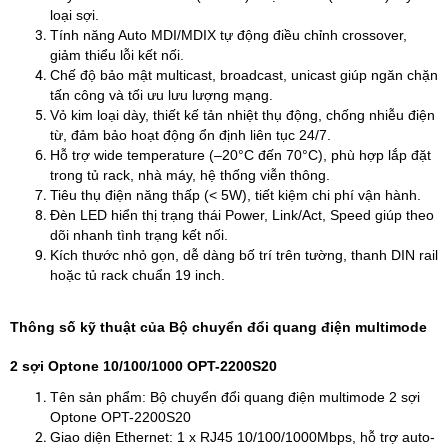
loại sợi.
Tính năng Auto MDI/MDIX tự động điều chỉnh crossover,
giảm thiểu lỗi kết nối.
Chế độ bảo mật multicast, broadcast, unicast giúp ngăn chặn
tấn công và tối ưu lưu lượng mạng.
Vỏ kim loại dày, thiết kế tản nhiệt thụ động, chống nhiễu điện
từ, đảm bảo hoạt động ổn định liên tục 24/7.
Hỗ trợ wide temperature (–20°C đến 70°C), phù hợp lắp đặt
trong tủ rack, nhà máy, hệ thống viễn thông.
Tiêu thụ điện năng thấp (< 5W), tiết kiệm chi phí vận hành.
Đèn LED hiển thị trạng thái Power, Link/Act, Speed giúp theo
dõi nhanh tình trạng kết nối.
Kích thước nhỏ gọn, dễ dàng bố trí trên tường, thanh DIN rail
hoặc tủ rack chuẩn 19 inch.
Thông số kỹ thuật của Bộ chuyển đổi quang điện multimode
2 sợi Optone 10/100/1000 OPT-2200S20
Tên sản phẩm: Bộ chuyển đổi quang điện multimode 2 sợi
Optone OPT-2200S20
Giao diện Ethernet: 1 x RJ45 10/100/1000Mbps, hỗ trợ auto-