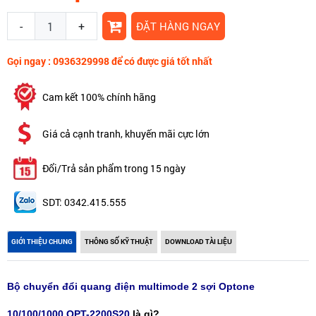
-
+
ĐẶT HÀNG NGAY
Gọi ngay : 0936329998 để có được giá tốt nhất
Cam kết 100% chính hãng
Giá cả cạnh tranh, khuyến mãi cực lớn
Đổi/Trả sản phẩm trong 15 ngày
SDT: 0342.415.555
GIỚI THIỆU CHUNG
THÔNG SỐ KỸ THUẬT
DOWNLOAD TÀI LIỆU
Bộ chuyển đổi quang điện multimode 2 sợi Optone
10/100/1000 OPT-2200S20
là gì?