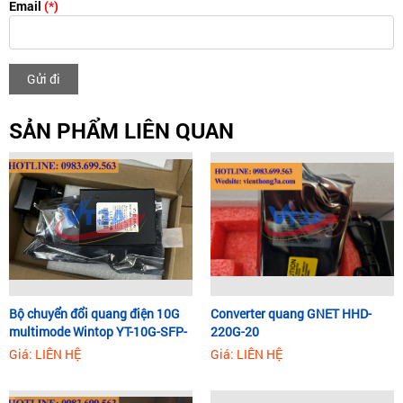
Email
(*)
Gửi đi
SẢN PHẨM LIÊN QUAN
Bộ chuyển đổi quang điện 10G
Converter quang GNET HHD-
multimode Wintop YT-10G-SFP-
220G-20
AS
Giá: LIÊN HỆ
Giá: LIÊN HỆ