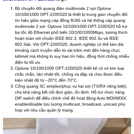
Bộ chuyển đổi quang điện multimode 2 sợi Optone
10/100/1000 OPT-2200S20 là thiết bị trung gian chuyển đổi
tín hiệu giữa mạng cáp đồng RJ45 và hệ thống cáp quang
multimode 2 sợi. Optone 10/100/1000 OPT-2200S20 hỗ trợ
ba tốc độ Ethernet phổ biến 10/100/1000Mbps, tương thích
hoàn toàn với chuẩn IEEE 802.3, IEEE 802.3u và IEEE
802.3ab. Với OPT-2200S20, doanh nghiệp có thể kéo dài
khoảng cách truyền dẫn từ vài trăm mét đến hàng chục
kilômét mà không lo suy hao tín hiệu, đồng thời chống nhiễu
điện từ tối ưu.
Optone 10/100/1000 OPT-2200S20 thiết kế có vỏ kim loại
chắc chắn, tản nhiệt tốt, chống va đập và chịu được điều
kiện nhiệt độ từ –20°C đến 70°C.
Cổng quang SC simplex/phục vụ hai sợi (TX/RX riêng biệt),
cho khả năng kết nối đơn giản, ổn định. Hỗ trợ chức năng
DIP switch để điều chỉnh chế độ hoạt động Auto MDI/MDIX,
enable/disable lưu lượng multicast, broadcast, unicast phù
hợp với nhu cầu quản lý mạng.