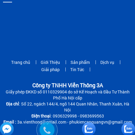
Trang chủ
Giới Thiệu
Sản phẩm
Dịch vụ
Giải pháp
Tin Tức
Công ty TNHH Viễn Thông 3A
Giấy phép ĐKKD số 0110329904 do sở Kế Hoạch và Đầu Tư Thành
Phố Hà Nội cấp
Địa chỉ
: Số 22, ngách 144/4, ngõ 144 Quan Nhân, Thanh Xuân, Hà
Nội
Điện thoại
: 0936329998 - 0983699563
Email :
3a.vienthong@gmail.com - phukiencapquangvn@gmail.com