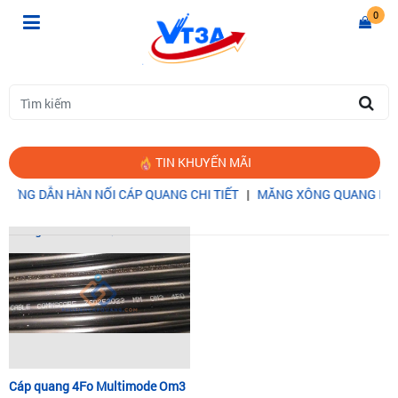
0
TIN KHUYẾN MÃI
ỚNG DẪN HÀN NỐI CÁP QUANG CHI TIẾT
|
MĂNG XÔNG QUANG LÀ G
Trang chủ
CÁP QUANG MULTIMODE 4FO
Cáp quang 4Fo Multimode Om3