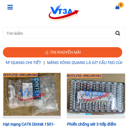
0
TIN KHUYẾN MÃI
UANG CHI TIẾT
|
MĂNG XÔNG QUANG LÀ GÌ? CẤU TẠO CỦA MĂNG 
Trang chủ
THIẾT BỊ MẠNG
Hạt mạng CAT6 Dintek 1501-
Phiến chống sét 3 tiếp điểm