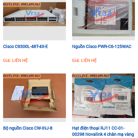
Cisco C9300L-48T-4X-E
Nguồn Cisco PWR-C6-125WAC
Giá: LIÊN HỆ
Giá: LIÊN HỆ
Bộ nguồn Cisco CW-INJ-8
Hạt điện thoại RJ11 CC-01-
00298 Novalink 4 chân mạ vàng