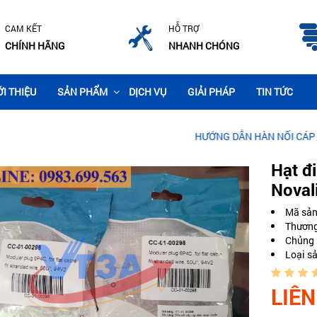
CAM KẾT
HỖ TRỢ
CHÍNH HÃNG
NHANH CHÓNG
ỚI THIỆU
SẢN PHẨM
DỊCH VỤ
GIẢI PHÁP
TIN TỨC
HƯỚNG DẪN HÀN NỐI CÁP QUANG CH
Hạt đ
Noval
Mã sả
Thương
Chủng 
Loại s
LIÊN