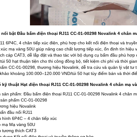
 nổi bật Đầu bấm điện thoại RJ11 CC-01-00298 Novalink 4 chân 
1 6P4C, 4 chân tiếp xúc điện, phù hợp cho kết nối điện thoại và truyền
 xúc mạ vàng 50U giúp nâng cao chất lượng tiếp xúc, ổn định tín hiệu 
ch cáp CAT3, dễ lắp đặt và thao tác với bộ dụng cụ bấm đầu phù hợp c
úi 50 hạt thuận tiện cho thi công đồng bộ, tiết kiệm chi phí và thời gian 
ẩm CC-01-00298, thương hiệu Novalink, dễ tra cứu và quản lý vật tư tr
khảo khoảng 100.000–120.000 VND/túi 50 hạt tùy điểm bán và thời điể
 kỹ thuật Hạt điện thoại RJ11 CC-01-00298 Novalink 4 chân mạ v
 sản phẩm: Đầu bấm điện thoại RJ11 CC-01-00298 Novalink 4 chân 
sản phẩm CC-01-00298 ​
ơng hiệu Novalink ​
ẩn đầu nối RJ11 ​
 hình 6P4C – 4 chân tiếp xúc ​
 mạ Mạ vàng 50U ​
 tương thích CAT3 ​
 dụng Kết nối điện thoại và truyền thông cơ bản ​