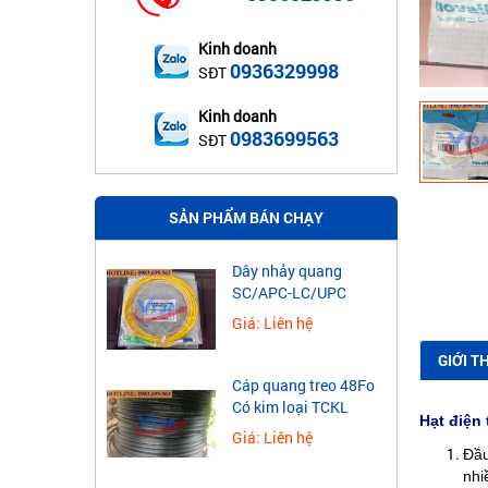
Kinh doanh
0936329998
SĐT
Kinh doanh
0983699563
SĐT
SẢN PHẨM BÁN CHẠY
Dây nhảy quang
SC/APC-LC/UPC
Giá: Liên hệ
GIỚI T
Cáp quang treo 48Fo
Có kim loại TCKL
Hạt điện
Giá: Liên hệ
Đầu
nhi