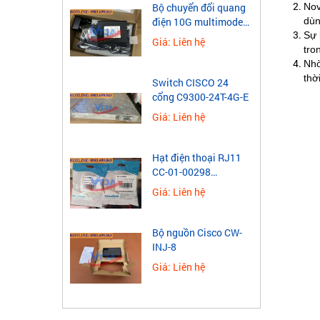
Nov
Bộ chuyển đổi quang
dùn
điện 10G multimode
Sự 
Wintop YT-10G-SFP-
Giá: Liên hệ
tro
AS
Nhờ
thờ
Switch CISCO 24
cổng C9300-24T-4G-E
Giá: Liên hệ
Hạt điện thoại RJ11
CC-01-00298
Novalink 4 chân mạ
Giá: Liên hệ
vàng
Bộ nguồn Cisco CW-
INJ-8
Giá: Liên hệ