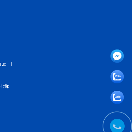
Tức
i cấp