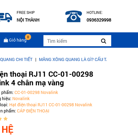
FREE SHIP
HOTLINE:
NỘI THÀNH
0936329998
0
Giỏ hàng
I TIẾT
|
MĂNG XÔNG QUANG LÀ GÌ? CẤU TẠO CỦA MĂNG XÔNG QU
iện thoại RJ11 CC-01-00298
ink 4 chân mạ vàng
n phẩm:
CC-01-00298 Novalink
 hiệu:
Novalink
loại:
Hạt điện thoại RJ11 CC-01-00298 Novalink
ản phẩm:
CÁP ĐIỆN THOẠI
 HỆ