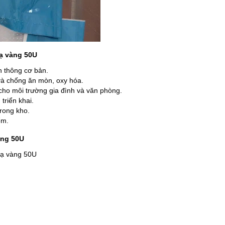
mạ vàng 50U
 thông cơ bản.​
và chống ăn mòn, oxy hóa.​
ho môi trường gia đình và văn phòng.​
triển khai.​
ong kho.​
m.​
àng 50U
mạ vàng 50U