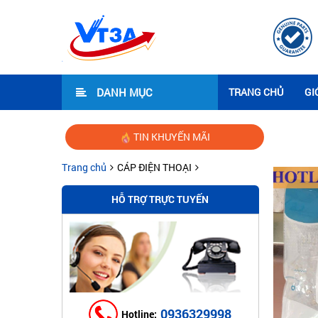
DANH MỤC
TRANG CHỦ
GI
TIN KHUYẾN MÃI
Trang chủ
CÁP ĐIỆN THOẠI
HỖ TRỢ TRỰC TUYẾN
0936329998
Hotline: