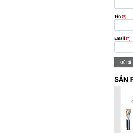
Tên
(*)
Email
(*)
Gửi đi
SẢN 