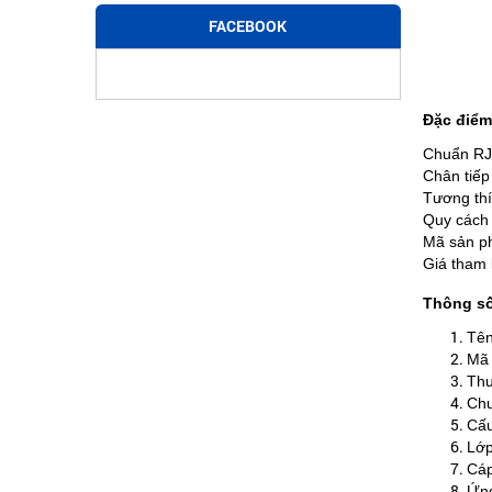
FACEBOOK
Đặc điểm
Chuẩn RJ1
Chân tiếp
Tương thí
Quy cách t
Mã sản ph
Giá tham 
Thông số
Tên
Mã 
Thư
Chu
Cấu
Lớp
Cáp
Ứng