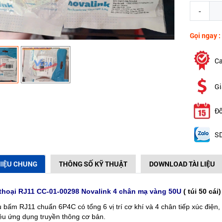
-
Gọi ngay :
Ca
Gi
Đổ
SD
HIỆU CHUNG
THÔNG SỐ KỸ THUẬT
DOWNLOAD TÀI LIỆU
 thoại RJ11 CC-01-00298 Novalink 4 chân mạ vàng 50U
( túi 50 cái
 bấm RJ11 chuẩn 6P4C có tổng 6 vị trí cơ khí và 4 chân tiếp xúc điện, l
ều ứng dụng truyền thông cơ bản.​