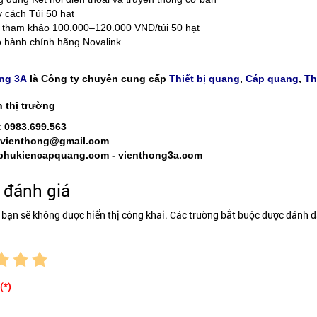
 cách Túi 50 hạt ​
 tham khảo 100.000–120.000 VND/túi 50 hạt
 hành chính hãng Novalink
ng 3A
là Công ty chuyên cung cấp
Thiết bị quang
,
Cáp quang
,
Th
n thị trường
:
0983.699.563
.vienthong@gmail.com
phukiencapquang.com - vienthong3a.com
đánh giá
 bạn sẽ không được hiển thị công khai. Các trường bắt buộc được đánh d
(*)