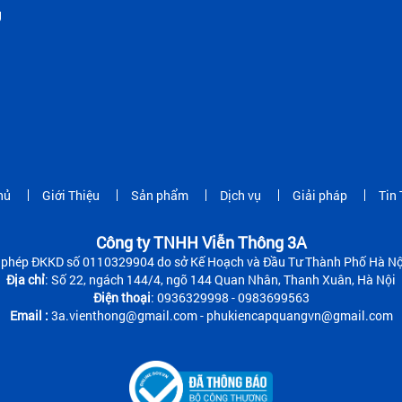
g
hủ
Giới Thiệu
Sản phẩm
Dịch vụ
Giải pháp
Tin 
Công ty TNHH Viễn Thông 3A
 phép ĐKKD số 0110329904 do sở Kế Hoạch và Đầu Tư Thành Phố Hà Nộ
Địa chỉ
: Số 22, ngách 144/4, ngõ 144 Quan Nhân, Thanh Xuân, Hà Nội
Điện thoại
: 0936329998 - 0983699563
Email :
3a.vienthong@gmail.com - phukiencapquangvn@gmail.com